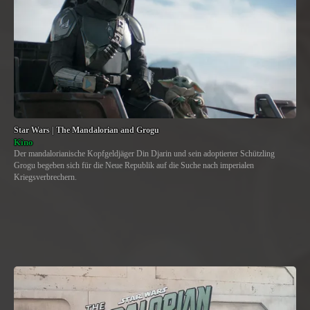
Star Wars | The Mandalorian and Grogu
Kino
Der mandalorianische Kopfgeldjäger Din Djarin und sein adoptierter Schützling
Grogu begeben sich für die Neue Republik auf die Suche nach imperialen
Kriegsverbrechern.