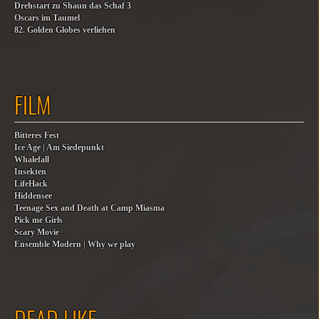
Drehstart zu Shaun das Schaf 3
Oscars im Taumel
82. Golden Globes verliehen
FILM
Bitteres Fest
Ice Age | Am Siedepunkt
Whalefall
Insekten
LifeHack
Hiddensee
Teenage Sex and Death at Camp Miasma
Pick me Girls
Scary Movie
Ensemble Modern | Why we play
DEAD LIKE…