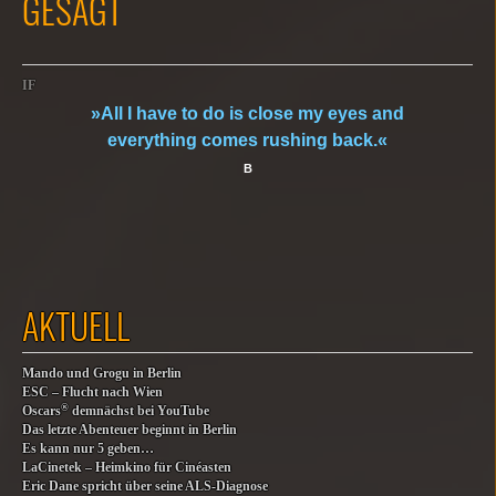
GESAGT
IF
»All I have to do is close my eyes and
everything comes rushing back.«
B
AKTUELL
Mando und Grogu in Berlin
ESC – Flucht nach Wien
®
Oscars
demnächst bei YouTube
Das letzte Abenteuer beginnt in Berlin
Es kann nur 5 geben…
LaCinetek – Heimkino für Cinéasten
Eric Dane spricht über seine ALS-Diagnose