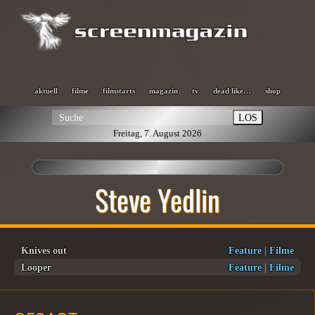
aktuell
filme
filmstarts
magazin
tv
dead like…
shop
LOS
Freitag, 7. August 2026
Steve Yedlin
Knives out
Feature
|
Filme
Looper
Feature
|
Filme