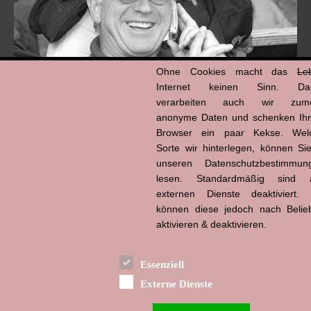
Ohne Cookies macht das
Le
Internet keinen Sinn. Da
verarbeiten auch wir zume
anonyme Daten und schenken Ih
Browser ein paar Kekse. Wel
Hans-Jürgen Tögel
dead like...
Sorte wir hinterlegen, können Sie
(1941–2026)
unseren Datenschutzbestimmun
lesen. Standardmäßig sind a
externen Dienste deaktiviert. 
können diese jedoch nach Belie
aktivieren & deaktivieren.
Essenziell
Externe Dienste