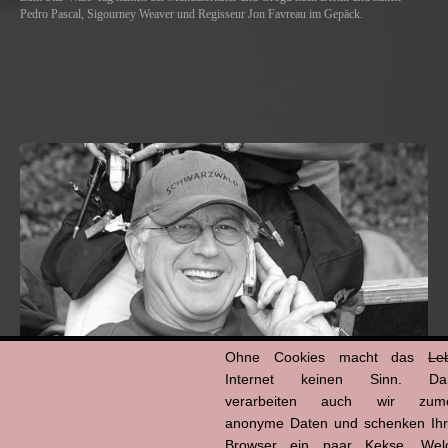
Pedro Pascal, Sigourney Weaver und Regisseur Jon Favreau im Gepäck.
Ohne Cookies macht das
Le
Internet keinen Sinn. Da
verarbeiten auch wir zume
anonyme Daten und schenken Ih
Hans-Jürgen Tögel
Browser ein paar Kekse. Wel