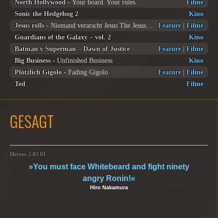
North Hollywood
- Your board. Your rules.
Filme
Sonic the Hedgehog 2
Kino
Jesus rolls
- Niemand verarscht Jesus The Jesus rolls
Feature
|
Filme
Guardians of the Galaxy – vol. 2
Kino
Batman v Superman – Dawn of Justice
Feature
|
Filme
Big Business
- Unfinished Business
Kino
Plötzlich Gigolo
- Fading Gigolo
Feature
|
Filme
Ted
Filme
GESAGT
Heroes 2.03 01
»You must face Whitebeard and fight ninety
angry Ronin!«
Hiro Nakamura