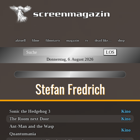
aktuell
filme
filmstarts
magazin
tv
dead like…
shop
LOS
Donnerstag, 6. August 2026
Stefan Fredrich
Sonic the Hedgehog 3
Kino
The Room next Door
Kino
Ant-Man and the Wasp
Kino
Quantumania