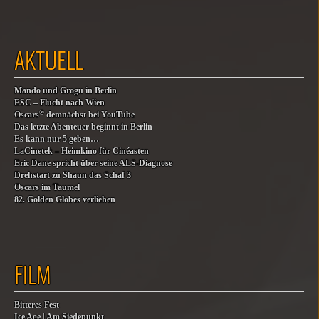
AKTUELL
Mando und Grogu in Berlin
ESC – Flucht nach Wien
®
Oscars
demnächst bei YouTube
Das letzte Abenteuer beginnt in Berlin
Es kann nur 5 geben…
LaCinetek – Heimkino für Cinéasten
Eric Dane spricht über seine ALS-Diagnose
Drehstart zu Shaun das Schaf 3
Oscars im Taumel
82. Golden Globes verliehen
FILM
Bitteres Fest
Ice Age | Am Siedepunkt