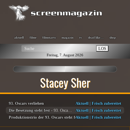
aktuell
filme
filmstarts
magazin
tv
dead like…
shop
LOS
Freitag, 7. August 2026
Stacey Sher
93. Oscars verliehen
Aktuell
|
Frisch zubereitet
Die Besetzung steht fest
- 93. Oscars®
Aktuell
|
Frisch zubereitet
Produktionstrio der 93. Oscars steht fest
Aktuell
|
Frisch zubereitet