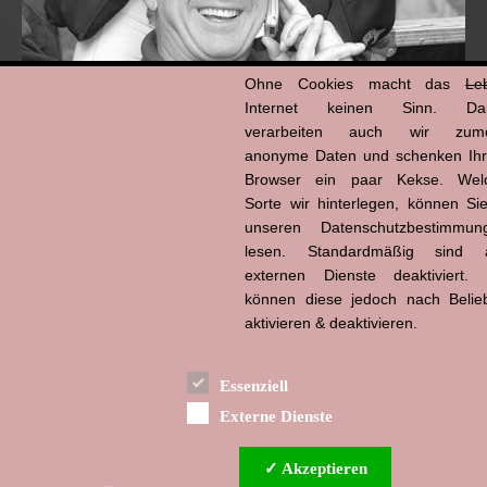
Ohne Cookies macht das
Le
Internet keinen Sinn. Da
verarbeiten auch wir zume
anonyme Daten und schenken Ih
Browser ein paar Kekse. Wel
Hans-Jürgen Tögel
Sorte wir hinterlegen, können Sie
dead like...
(1941–2026)
unseren Datenschutzbestimmun
lesen. Standardmäßig sind a
externen Dienste deaktiviert. 
können diese jedoch nach Belie
aktivieren & deaktivieren.
Essenziell
Externe Dienste
✓ Akzeptieren