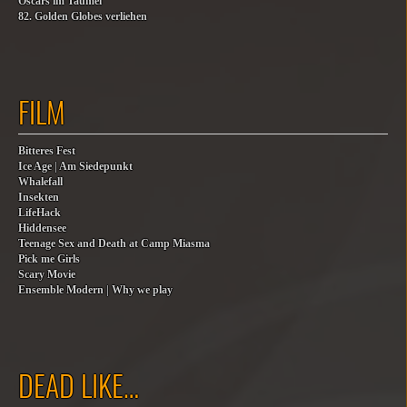
Oscars im Taumel
82. Golden Globes verliehen
FILM
Bitteres Fest
Ice Age | Am Siedepunkt
Whalefall
Insekten
LifeHack
Hiddensee
Teenage Sex and Death at Camp Miasma
Pick me Girls
Scary Movie
Ensemble Modern | Why we play
DEAD LIKE…