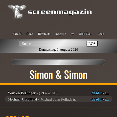
aktuell
filme
filmstarts
magazin
tv
dead like…
shop
LOS
Donnerstag, 6. August 2026
Simon & Simon
Warren Berlinger
- (1937-2020)
dead like...
Michael J. Pollard
- Michael John Pollack jr.
dead like...