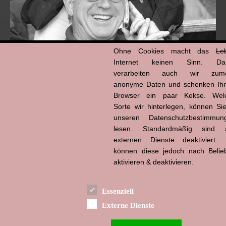
Ohne Cookies macht das
Le
Internet keinen Sinn. Da
verarbeiten auch wir zume
anonyme Daten und schenken Ih
Browser ein paar Kekse. Wel
Hans-Jürgen Tögel
dead like...
Sorte wir hinterlegen, können Sie
(1941–2026)
unseren Datenschutzbestimmun
lesen. Standardmäßig sind a
externen Dienste deaktiviert. 
können diese jedoch nach Belie
aktivieren & deaktivieren.
Essenziell
Externe Dienste