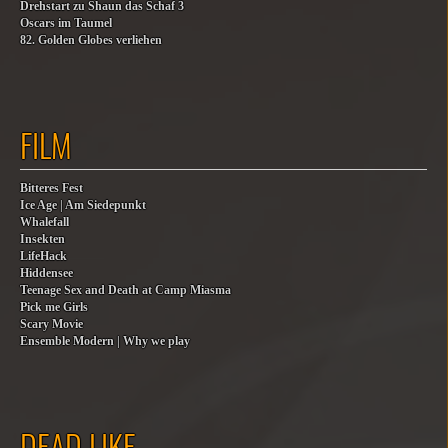
Drehstart zu Shaun das Schaf 3
Oscars im Taumel
82. Golden Globes verliehen
FILM
Bitteres Fest
Ice Age | Am Siedepunkt
Whalefall
Insekten
LifeHack
Hiddensee
Teenage Sex and Death at Camp Miasma
Pick me Girls
Scary Movie
Ensemble Modern | Why we play
DEAD LIKE…