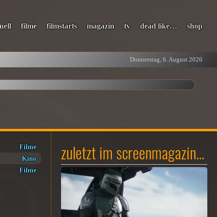
uell
filme
filmstarts
magazin
tv
dead like…
shop
Donnerstag, 6. August 2026
zuletzt im screenmagazin…
Filme
Kino
Filme