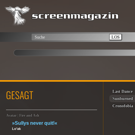
LOS
GESAGT
Last Dance
Sunburned
Cronofobia
Avatar | Fire and Ash
»Sullys never quit!«
Lo’ak