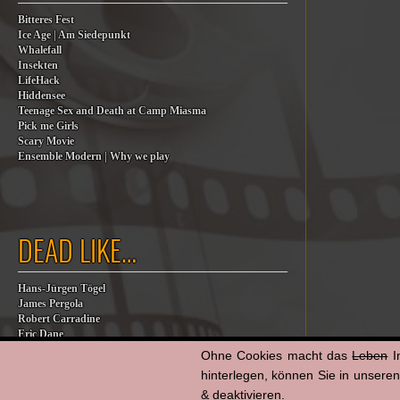
Bitteres Fest
Ice Age | Am Siedepunkt
Whalefall
Insekten
LifeHack
Hiddensee
Teenage Sex and Death at Camp Miasma
Pick me Girls
Scary Movie
Ensemble Modern | Why we play
DEAD LIKE…
Hans-Jürgen Tögel
James Pergola
Robert Carradine
Eric Dane
Jesse Jackson
Ohne Cookies macht das
Leben
I
Billy Steinberg
hinterlegen, können Sie in unsere
Jane Baer
& deaktivieren.
James G. Robinson