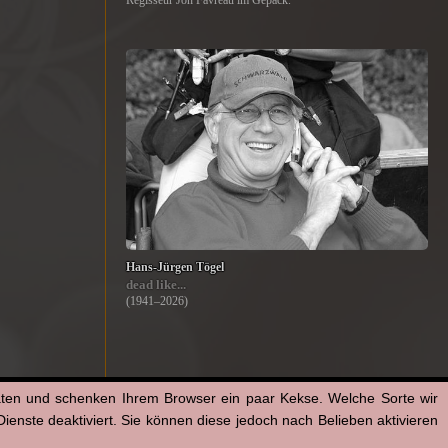
Regisseur Jon Favreau im Gepäck.
Hans-Jürgen Tögel
dead like...
(1941–2026)
aten und schenken Ihrem Browser ein paar Kekse. Welche Sorte wir
enste deaktiviert. Sie können diese jedoch nach Belieben aktivieren