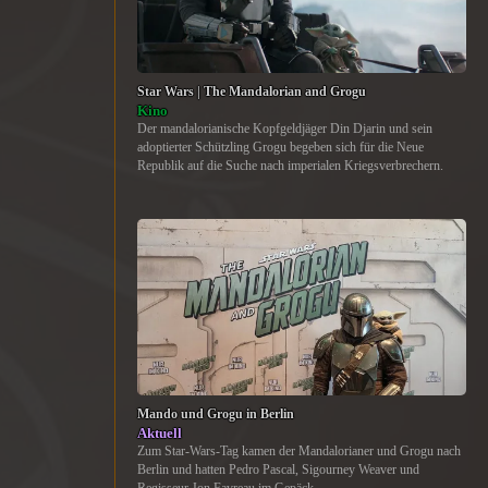
Star Wars | The Mandalorian and Grogu
Kino
Der mandalorianische Kopfgeldjäger Din Djarin und sein
adoptierter Schützling Grogu begeben sich für die Neue
Republik auf die Suche nach imperialen Kriegsverbrechern.
Mando und Grogu in Berlin
Aktuell
Zum Star-Wars-Tag kamen der Mandalorianer und Grogu nach
Berlin und hatten Pedro Pascal, Sigourney Weaver und