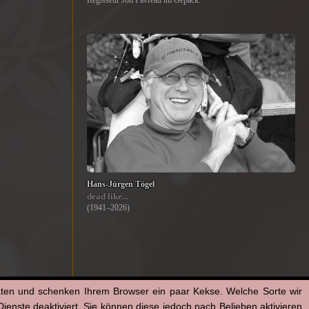
Regisseur Jon Favreau im Gepäck.
Hans-Jürgen Tögel
dead like...
(1941–2026)
aten und schenken Ihrem Browser ein paar Kekse. Welche Sorte wir
enste deaktiviert. Sie können diese jedoch nach Belieben aktivieren