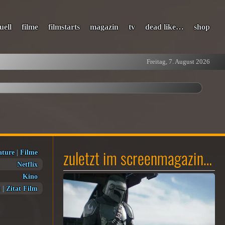
uell
filme
filmstarts
magazin
tv
dead like…
shop
Freitag, 7. August 2026
zuletzt im screenmagazin…
ature
|
Filme
Netflix
Kino
t
|
Zitat Film