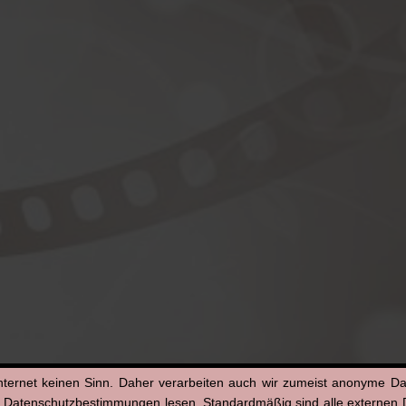
nternet keinen Sinn. Daher verarbeiten auch wir zumeist anonyme D
n Datenschutzbestimmungen lesen. Standardmäßig sind alle externen Di