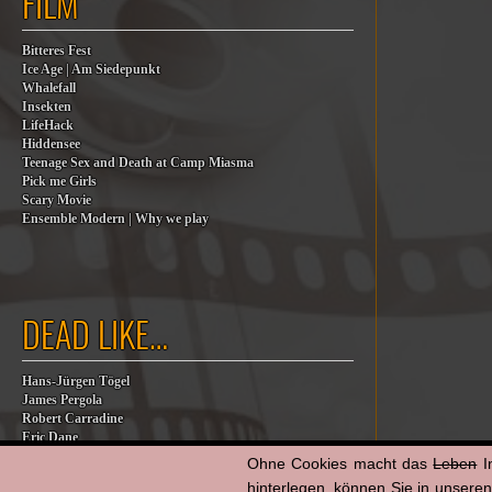
FILM
Bitteres Fest
Ice Age | Am Siedepunkt
Whalefall
Insekten
LifeHack
Hiddensee
Teenage Sex and Death at Camp Miasma
Pick me Girls
Scary Movie
Ensemble Modern | Why we play
DEAD LIKE…
Hans-Jürgen Tögel
James Pergola
Robert Carradine
Eric Dane
Jesse Jackson
Ohne Cookies macht das
Leben
I
Billy Steinberg
hinterlegen, können Sie in unsere