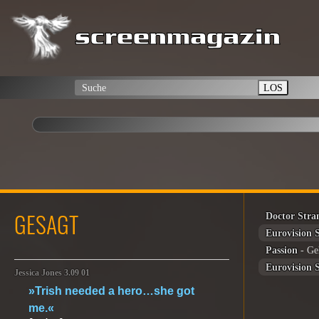
LOS
GESAGT
Doctor Stra
Eurovision 
Passion
- Ge
Eurovision 
Jessica Jones 3.09 01
»Trish needed a hero…she got
me.«