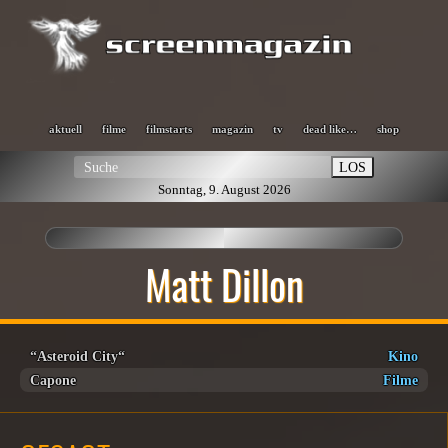
aktuell
filme
filmstarts
magazin
tv
dead like…
shop
LOS
Sonntag, 9. August 2026
Matt Dillon
“Asteroid City“
Kino
Capone
Filme