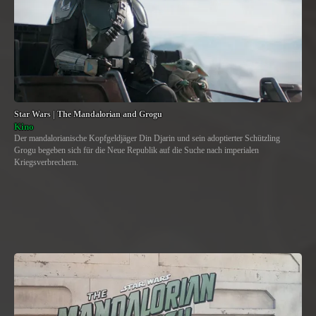
Star Wars | The Mandalorian and Grogu
Kino
Der mandalorianische Kopfgeldjäger Din Djarin und sein adoptierter Schützling
Grogu begeben sich für die Neue Republik auf die Suche nach imperialen
Kriegsverbrechern.