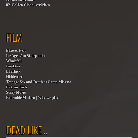
82. Golden Globes verliehen
FILM
Bitteres Fest
Ice Age | Am Siedepunkt
Whalefall
Insekten
LifeHack
Hiddensee
Teenage Sex and Death at Camp Miasma
Pick me Girls
Scary Movie
Ensemble Modern | Why we play
DEAD LIKE…