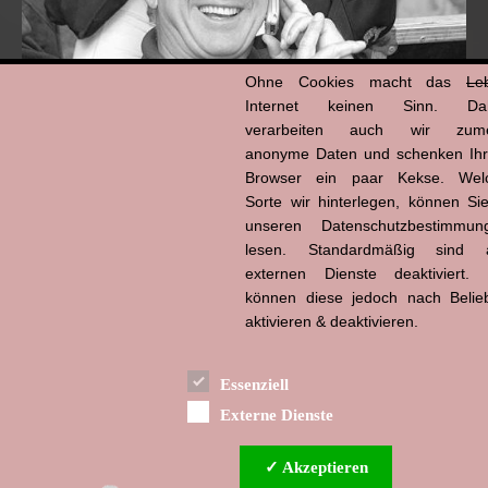
Ohne Cookies macht das
Le
Internet keinen Sinn. Da
verarbeiten auch wir zume
anonyme Daten und schenken Ih
Browser ein paar Kekse. Wel
Hans-Jürgen Tögel
Sorte wir hinterlegen, können Sie
dead like...
(1941–2026)
unseren Datenschutzbestimmun
lesen. Standardmäßig sind a
externen Dienste deaktiviert. 
können diese jedoch nach Belie
aktivieren & deaktivieren.
Essenziell
Externe Dienste
✓ Akzeptieren