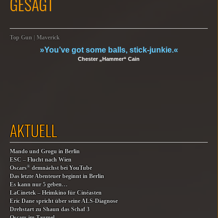
GESAGT
Top Gun | Maverick
»You’ve got some balls, stick-junkie.«
Chester „Hammer“ Cain
AKTUELL
Mando und Grogu in Berlin
ESC – Flucht nach Wien
®
Oscars
demnächst bei YouTube
Das letzte Abenteuer beginnt in Berlin
Es kann nur 5 geben…
LaCinetek – Heimkino für Cinéasten
Eric Dane spricht über seine ALS-Diagnose
Drehstart zu Shaun das Schaf 3
Oscars im Taumel