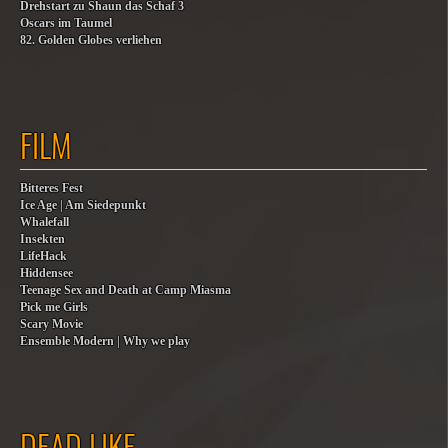
Drehstart zu Shaun das Schaf 3
Oscars im Taumel
82. Golden Globes verliehen
FILM
Bitteres Fest
Ice Age | Am Siedepunkt
Whalefall
Insekten
LifeHack
Hiddensee
Teenage Sex and Death at Camp Miasma
Pick me Girls
Scary Movie
Ensemble Modern | Why we play
DEAD LIKE…