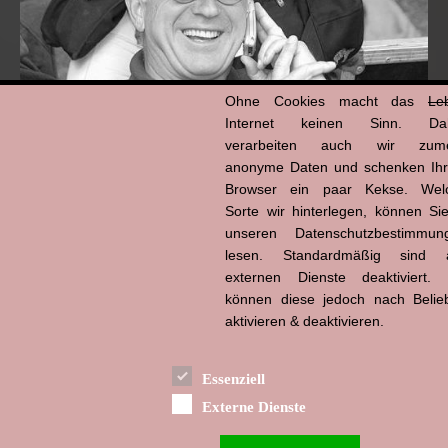
Ohne Cookies macht das
Le
Internet keinen Sinn. Da
verarbeiten auch wir zume
anonyme Daten und schenken Ih
Browser ein paar Kekse. Wel
Hans-Jürgen Tögel
dead like...
Sorte wir hinterlegen, können Sie
(1941–2026)
unseren Datenschutzbestimmun
lesen. Standardmäßig sind a
externen Dienste deaktiviert. 
können diese jedoch nach Belie
aktivieren & deaktivieren.
Essenziell
Externe Dienste