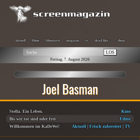
aktuell
filme
filmstarts
magazin
tv
dead like…
shop
LOS
Freitag, 7. August 2026
Joel Basman
Stella. Ein Leben.
Kino
Bis wir tot sind oder frei
Filme
Willkommen im KaDeWe!
Aktuell
|
Frisch zubereitet
|
TV