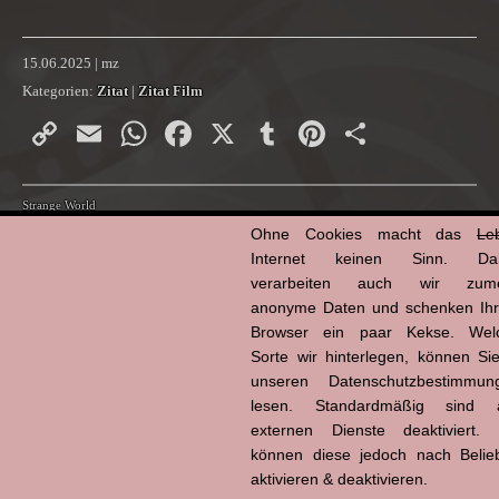
15.06.2025 | mz
Kategorien:
Zitat
|
Zitat Film
Copy
Email
WhatsApp
Facebook
X
Tumblr
Pinterest
Teilen
Link
Strange World
Ohne Cookies macht das
Le
Internet keinen Sinn. Da
verarbeiten auch wir zume
anonyme Daten und schenken Ih
Browser ein paar Kekse. Wel
Sorte wir hinterlegen, können Sie
unseren Datenschutzbestimmun
lesen. Standardmäßig sind a
externen Dienste deaktiviert. 
können diese jedoch nach Belie
aktivieren & deaktivieren.