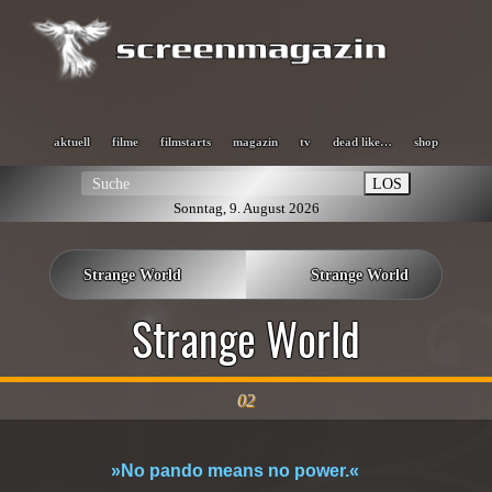
aktuell
filme
filmstarts
magazin
tv
dead like…
shop
LOS
Sonntag, 9. August 2026
Strange World
Strange World
Strange World
02
»No pando means no power.«