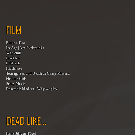
FILM
Bitteres Fest
Ice Age | Am Siedepunkt
Whalefall
Insekten
LifeHack
Hiddensee
Teenage Sex and Death at Camp Miasma
Pick me Girls
Scary Movie
Ensemble Modern | Why we play
DEAD LIKE…
Hans-Jürgen Tögel