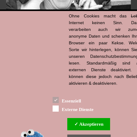
Ohne Cookies macht das
Le
Internet keinen Sinn. Da
verarbeiten auch wir zume
anonyme Daten und schenken Ih
Browser ein paar Kekse. Wel
Hans-Jürgen Tögel
Sorte wir hinterlegen, können Sie
dead like...
(1941–2026)
unseren Datenschutzbestimmun
lesen. Standardmäßig sind a
externen Dienste deaktiviert. 
können diese jedoch nach Belie
aktivieren & deaktivieren.
Essenziell
Externe Dienste
✓ Akzeptieren