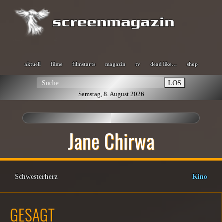
aktuell
filme
filmstarts
magazin
tv
dead like…
shop
LOS
Samstag, 8. August 2026
Jane Chirwa
Schwesterherz
Kino
GESAGT