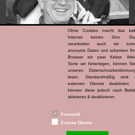
Ohne Cookies macht das
Le
Internet keinen Sinn. Da
verarbeiten auch wir zume
anonyme Daten und schenken Ih
Browser ein paar Kekse. Wel
Hans-Jürgen Tögel
dead like...
Sorte wir hinterlegen, können Sie
(1941–2026)
unseren Datenschutzbestimmun
lesen. Standardmäßig sind a
externen Dienste deaktiviert. 
können diese jedoch nach Belie
aktivieren & deaktivieren.
Essenziell
Externe Dienste