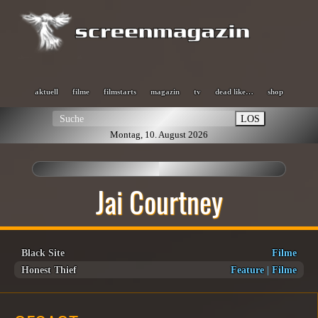
aktuell
filme
filmstarts
magazin
tv
dead like…
shop
LOS
Montag, 10. August 2026
Jai Courtney
Black Site
Filme
Honest Thief
Feature
|
Filme