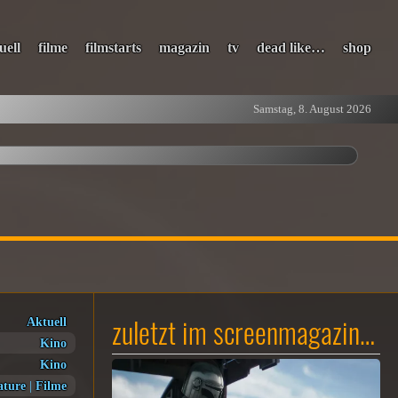
uell
filme
filmstarts
magazin
tv
dead like…
shop
Samstag, 8. August 2026
zuletzt im screenmagazin…
Aktuell
Kino
Kino
ature
|
Filme