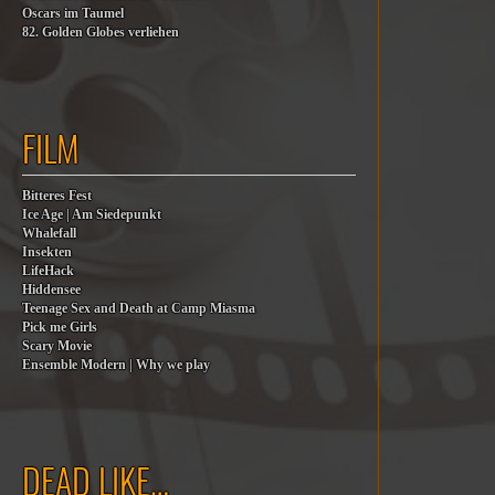
Oscars im Taumel
82. Golden Globes verliehen
FILM
Bitteres Fest
Ice Age | Am Siedepunkt
Whalefall
Insekten
LifeHack
Hiddensee
Teenage Sex and Death at Camp Miasma
Pick me Girls
Scary Movie
Ensemble Modern | Why we play
DEAD LIKE…