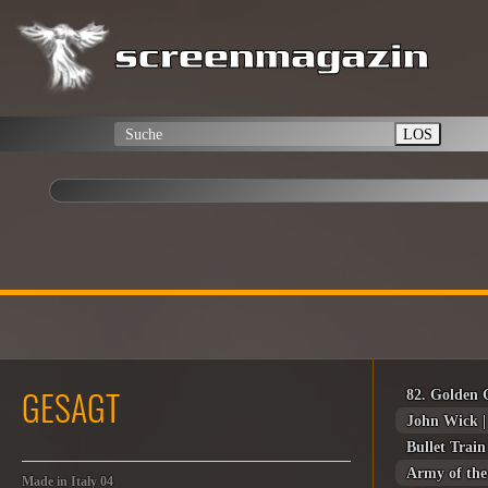
LOS
GESAGT
82. Golden 
John Wick |
Bullet Train
Army of th
Made in Italy 04