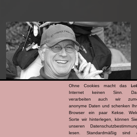
Ohne Cookies macht das
Le
Internet keinen Sinn. Da
verarbeiten auch wir zume
anonyme Daten und schenken Ih
Hans-Jürgen Tögel
Browser ein paar Kekse. Wel
dead like...
Sorte wir hinterlegen, können Sie
(1941–2026)
unseren Datenschutzbestimmun
lesen. Standardmäßig sind a