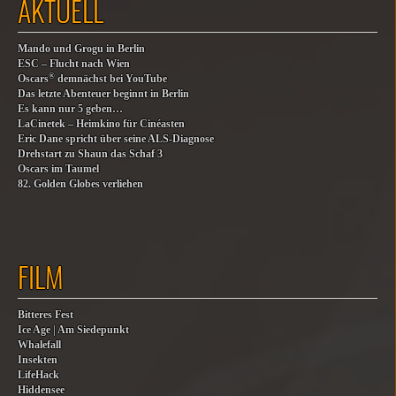
AKTUELL
Mando und Grogu in Berlin
ESC – Flucht nach Wien
®
Oscars
demnächst bei YouTube
Das letzte Abenteuer beginnt in Berlin
Es kann nur 5 geben…
LaCinetek – Heimkino für Cinéasten
Eric Dane spricht über seine ALS-Diagnose
Drehstart zu Shaun das Schaf 3
Oscars im Taumel
82. Golden Globes verliehen
FILM
Bitteres Fest
Ice Age | Am Siedepunkt
Whalefall
Insekten
LifeHack
Hiddensee