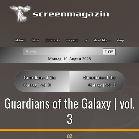
aktuell
filme
filmstarts
magazin
tv
dead like…
shop
LOS
Montag, 10. August 2026
Guardians of the
Guardians of the
Galaxy | vol. 3
Galaxy | vol. 3
Guardians of the Galaxy | vol.
3
02