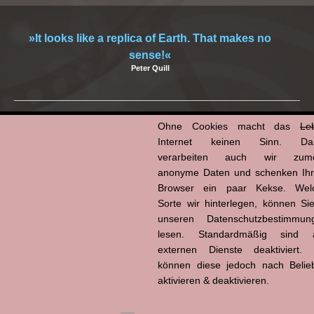
»It looks like a replica of Earth. That makes no
sense!«
Peter Quill
06.11.2024 | mz
Ohne Cookies macht das
Le
Kategorien:
Zitat
|
Zitat Film
Internet keinen Sinn. Da
Copy
Email
WhatsApp
Facebook
X
Tumblr
Pinterest
Teilen
verarbeiten auch wir zume
anonyme Daten und schenken Ih
Link
Browser ein paar Kekse. Wel
Sorte wir hinterlegen, können Sie
Chris Pratt
|
Guardians of the Galaxy
|
Guardians of the Galaxy vol. 3
unseren Datenschutzbestimmun
lesen. Standardmäßig sind a
externen Dienste deaktiviert. 
können diese jedoch nach Belie
aktivieren & deaktivieren.