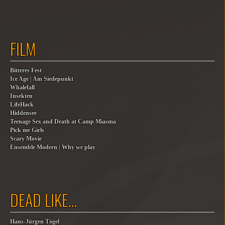
FILM
Bitteres Fest
Ice Age | Am Siedepunkt
Whalefall
Insekten
LifeHack
Hiddensee
Teenage Sex and Death at Camp Miasma
Pick me Girls
Scary Movie
Ensemble Modern | Why we play
DEAD LIKE…
Hans-Jürgen Tögel