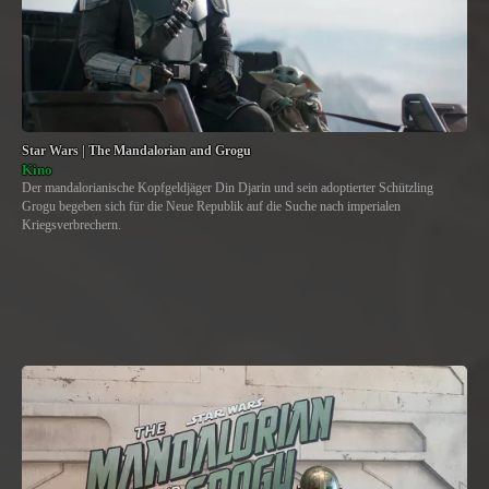
Star Wars | The Mandalorian and Grogu
Kino
Der mandalorianische Kopfgeldjäger Din Djarin und sein adoptierter Schützling
Grogu begeben sich für die Neue Republik auf die Suche nach imperialen
Kriegsverbrechern.