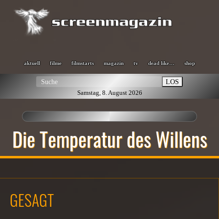
aktuell
filme
filmstarts
magazin
tv
dead like…
shop
LOS
Samstag, 8. August 2026
Die Temperatur des Willens
GESAGT