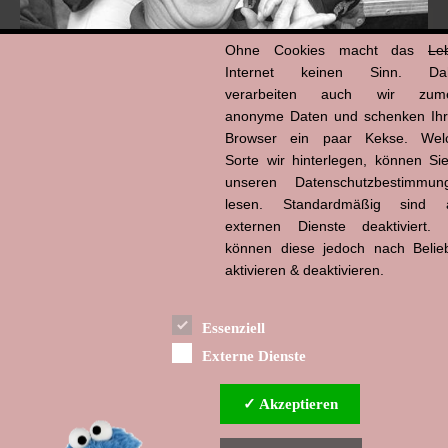
Ohne Cookies macht das
Le
Internet keinen Sinn. Da
verarbeiten auch wir zume
anonyme Daten und schenken Ih
Browser ein paar Kekse. Wel
Hans-Jürgen Tögel
Sorte wir hinterlegen, können Sie
dead like...
(1941–2026)
unseren Datenschutzbestimmun
lesen. Standardmäßig sind a
externen Dienste deaktiviert. 
können diese jedoch nach Belie
aktivieren & deaktivieren.
Essenziell
Externe Dienste
✓ Akzeptieren