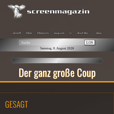
aktuell
filme
filmstarts
magazin
tv
dead like…
shop
LOS
Samstag, 8. August 2026
Der ganz große Coup
GESAGT