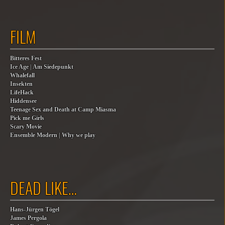
FILM
Bitteres Fest
Ice Age | Am Siedepunkt
Whalefall
Insekten
LifeHack
Hiddensee
Teenage Sex and Death at Camp Miasma
Pick me Girls
Scary Movie
Ensemble Modern | Why we play
DEAD LIKE…
Hans-Jürgen Tögel
James Pergola