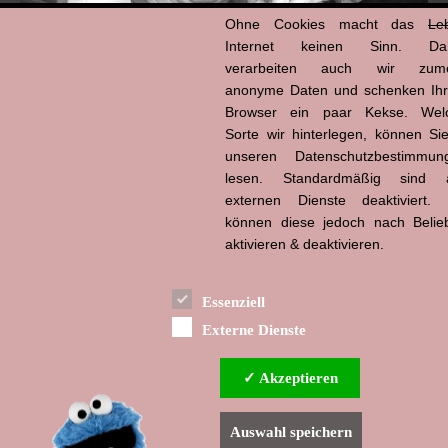
Ohne Cookies macht das
Le
Internet keinen Sinn. Da
verarbeiten auch wir zume
anonyme Daten und schenken Ih
Browser ein paar Kekse. Wel
Hans-Jürgen Tögel
Sorte wir hinterlegen, können Sie
dead like...
(1941–2026)
unseren Datenschutzbestimmun
lesen. Standardmäßig sind a
externen Dienste deaktiviert. 
können diese jedoch nach Belie
aktivieren & deaktivieren.
Essenziell
Externe Dienste
✓ Akzeptieren
Auswahl speichern