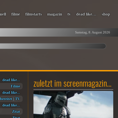
uell
filme
filmstarts
magazin
tv
dead like…
shop
Samstag, 8. August 2026
zuletzt im screenmagazin…
dead like...
Filme
dead like...
bereitet
|
TV
dead like...
Zitat
Zitat