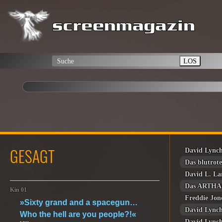
LOS
GESAGT
David Lync
Das blutrot
David L. La
Das ARTHAU
Kin 01
Freddie Jon
»Sixty grand and a spacegun…
David Lync
Who the hell are you people?!«
David Lync