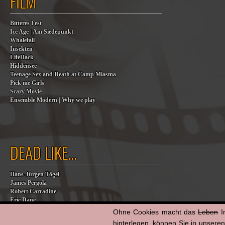
FILM
Bitteres Fest
Ice Age | Am Siedepunkt
Whalefall
Insekten
LifeHack
Hiddensee
Teenage Sex and Death at Camp Miasma
Pick me Girls
Scary Movie
Ensemble Modern | Why we play
DEAD LIKE…
Hans-Jürgen Tögel
James Pergola
Robert Carradine
Eric Dane
Jesse Jackson
Ohne Cookies macht das
Leben
I
Billy Steinberg
hinterlegen, können Sie in unsere