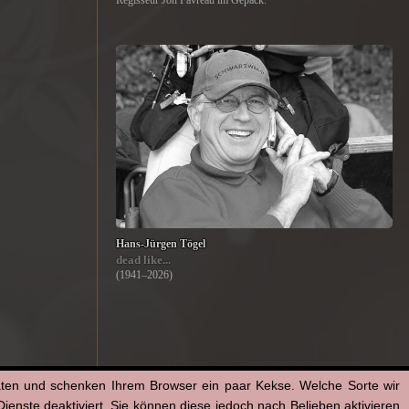
Regisseur Jon Favreau im Gepäck.
Hans-Jürgen Tögel
dead like...
(1941–2026)
aten und schenken Ihrem Browser ein paar Kekse. Welche Sorte wir
enste deaktiviert. Sie können diese jedoch nach Belieben aktivieren