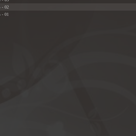
h
- 02
h
- 01