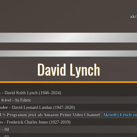
akt
David Lynch
h
- David Keith Lynch (1946–2024)
e Kleid
- In Fabric
nder
- David Leonard Landau (1947-2020)
S-Programm jetzt als Amazon Prime Video Channel
Aktuell
|
Frisch zu
es
- Frederick Charles Jones (1927-2019)
h
- 04
h
- 03