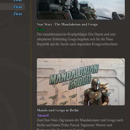
Zitat
Zitat
Star Wars | The Mandalorian and Grogu
Kino
Der mandalorianische Kopfgeldjäger Din Djarin und sein
adoptierter Schützling Grogu begeben sich für die Neue
Republik auf die Suche nach imperialen Kriegsverbrechern.
Mando und Grogu in Berlin
Aktuell
Zum Star-Wars-Tag kamen der Mandalorianer und Grogu nach
Berlin und hatten Pedro Pascal, Sigourney Weaver und