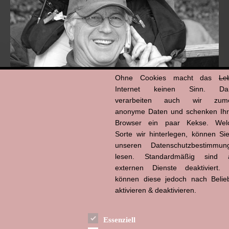
Ohne Cookies macht das
Le
Internet keinen Sinn. Da
verarbeiten auch wir zume
anonyme Daten und schenken Ih
Browser ein paar Kekse. Wel
Hans-Jürgen Tögel
dead like...
Sorte wir hinterlegen, können Sie
(1941–2026)
unseren Datenschutzbestimmun
lesen. Standardmäßig sind a
externen Dienste deaktiviert. 
können diese jedoch nach Belie
aktivieren & deaktivieren.
Essenziell