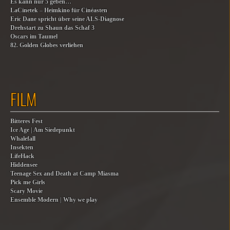
Es kann nur 5 geben…
LaCinetek – Heimkino für Cinéasten
Eric Dane spricht über seine ALS-Diagnose
Drehstart zu Shaun das Schaf 3
Oscars im Taumel
82. Golden Globes verliehen
FILM
Bitteres Fest
Ice Age | Am Siedepunkt
Whalefall
Insekten
LifeHack
Hiddensee
Teenage Sex and Death at Camp Miasma
Pick me Girls
Scary Movie
Ensemble Modern | Why we play