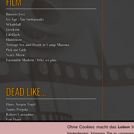
FILM
Bitteres Fest
Ice Age | Am Siedepunkt
Whalefall
Insekten
LifeHack
Hiddensee
Teenage Sex and Death at Camp Miasma
Pick me Girls
Scary Movie
Ensemble Modern | Why we play
DEAD LIKE…
Hans-Jürgen Tögel
James Pergola
Robert Carradine
Eric Dane
Jesse Jackson
Ohne Cookies macht das
Leben
I
Billy Steinberg
hinterlegen, können Sie in unsere