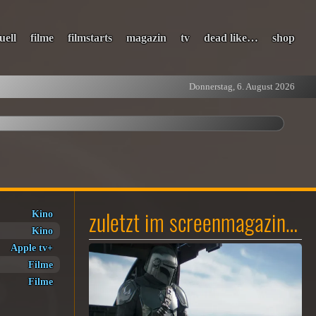
uell
filme
filmstarts
magazin
tv
dead like…
shop
Donnerstag, 6. August 2026
zuletzt im screenmagazin…
Kino
Kino
Apple tv+
Filme
Filme