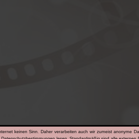
nternet keinen Sinn. Daher verarbeiten auch wir zumeist anonyme D
n Datenschutzbestimmungen lesen. Standardmäßig sind alle externen Di