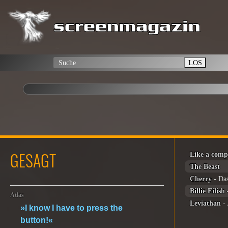
LOS
GESAGT
Like a com
The Beast
Cherry
- Das
Billie Eilish
Atlas
Leviathan
-
»I know I have to press the
button!«