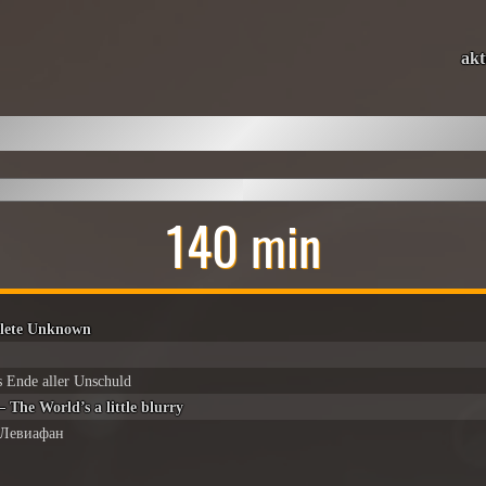
akt
140 min
plete Unknown
 Ende aller Unschuld
 – The World’s a little blurry
 Левиафан