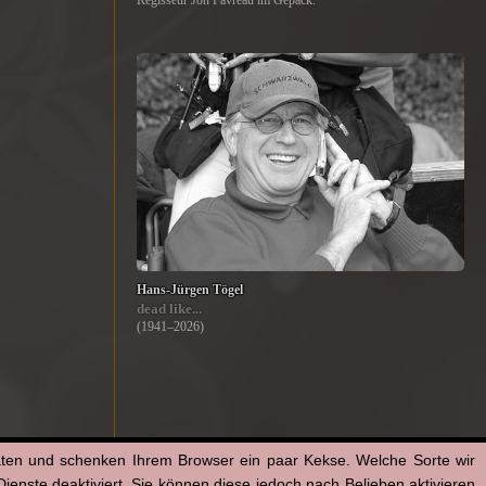
Regisseur Jon Favreau im Gepäck.
Hans-Jürgen Tögel
dead like...
(1941–2026)
aten und schenken Ihrem Browser ein paar Kekse. Welche Sorte wir
enste deaktiviert. Sie können diese jedoch nach Belieben aktivieren