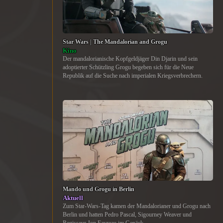
Star Wars | The Mandalorian and Grogu
Kino
Der mandalorianische Kopfgeldjäger Din Djarin und sein
adoptierter Schützling Grogu begeben sich für die Neue
Republik auf die Suche nach imperialen Kriegsverbrechern.
Mando und Grogu in Berlin
Aktuell
Zum Star-Wars-Tag kamen der Mandalorianer und Grogu nach
Berlin und hatten Pedro Pascal, Sigourney Weaver und