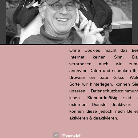
Ohne Cookies macht das
Le
Internet keinen Sinn. Da
verarbeiten auch wir zume
Hans-Jürgen Tögel
anonyme Daten und schenken Ih
dead like...
Browser ein paar Kekse. Wel
(1941–2026)
Sorte wir hinterlegen, können Sie
unseren Datenschutzbestimmun
lesen. Standardmäßig sind a
externen Dienste deaktiviert. 
können diese jedoch nach Belie
aktivieren & deaktivieren.
Essenziell