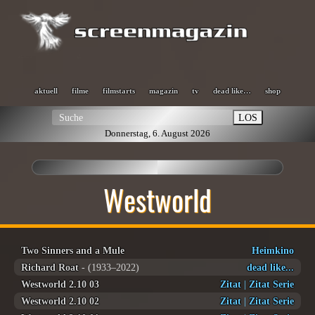
aktuell
filme
filmstarts
magazin
tv
dead like…
shop
LOS
Donnerstag, 6. August 2026
Westworld
Two Sinners and a Mule
Heimkino
Richard Roat
- (1933–2022)
dead like...
Westworld 2.10 03
Zitat
|
Zitat Serie
Westworld 2.10 02
Zitat
|
Zitat Serie