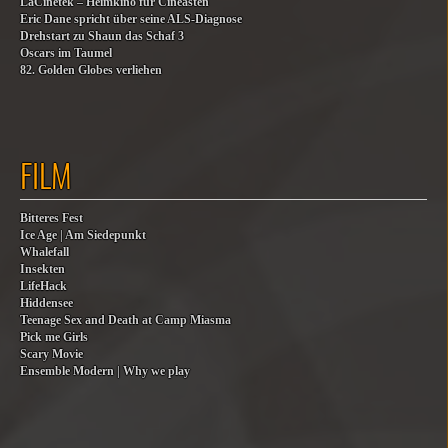
LaCinetek – Heimkino für Cinéasten
Eric Dane spricht über seine ALS-Diagnose
Drehstart zu Shaun das Schaf 3
Oscars im Taumel
82. Golden Globes verliehen
FILM
Bitteres Fest
Ice Age | Am Siedepunkt
Whalefall
Insekten
LifeHack
Hiddensee
Teenage Sex and Death at Camp Miasma
Pick me Girls
Scary Movie
Ensemble Modern | Why we play