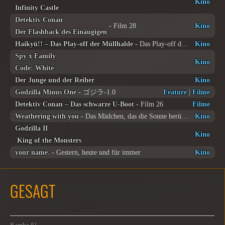
Kino
Infinity Castle
Detektiv Conan
- Film 28
Kino
Der Flashback des Einäugigen
Haikyū!! – Das Play-off der Müllhalde
- Das Play-off der Müllhalde
Kino
Spy x Family
Kino
Code: White
Der Junge und der Reiher
Kino
Godzilla Minus One
- ゴジラ-1.0
Feature
|
Filme
Detektiv Conan – Das schwarze U-Boot
- Film 26
Filme
Weathering with you
- Das Mädchen, das die Sonne berührte
Kino
Godzilla II
Kino
King of the Monsters
your name.
- Gestern, heute und für immer
Kino
GESAGT