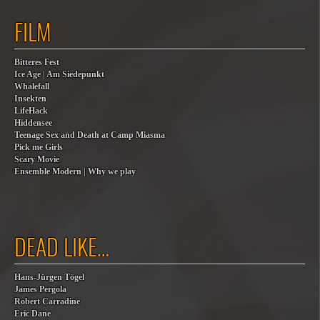
FILM
Bitteres Fest
Ice Age | Am Siedepunkt
Whalefall
Insekten
LifeHack
Hiddensee
Teenage Sex and Death at Camp Miasma
Pick me Girls
Scary Movie
Ensemble Modern | Why we play
DEAD LIKE…
Hans-Jürgen Tögel
James Pergola
Robert Carradine
Eric Dane