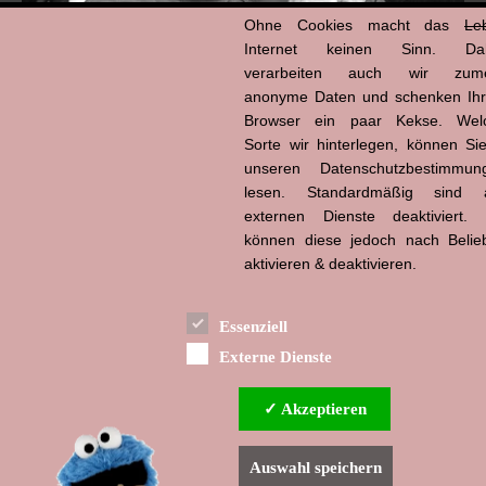
Ohne Cookies macht das
Le
Internet keinen Sinn. Da
verarbeiten auch wir zume
anonyme Daten und schenken Ih
Hans-Jürgen Tögel
dead like...
Browser ein paar Kekse. Wel
(1941–2026)
Sorte wir hinterlegen, können Sie
unseren Datenschutzbestimmun
lesen. Standardmäßig sind a
externen Dienste deaktiviert. 
können diese jedoch nach Belie
aktivieren & deaktivieren.
Essenziell
Externe Dienste
✓ Akzeptieren
Auswahl speichern