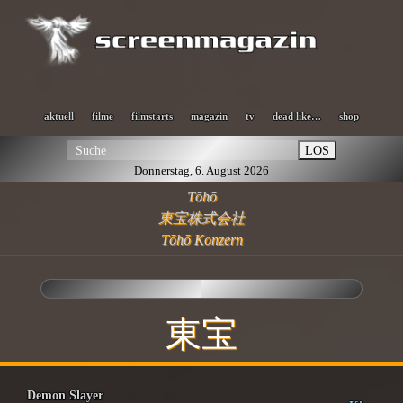
aktuell
filme
filmstarts
magazin
tv
dead like…
shop
LOS
Donnerstag, 6. August 2026
Tōhō
東宝株式会社
Tōhō Konzern
東宝
Demon Slayer