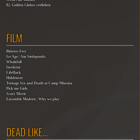
82. Golden Globes verliehen
FILM
Bitteres Fest
Ice Age | Am Siedepunkt
Whalefall
Insekten
LifeHack
Hiddensee
Teenage Sex and Death at Camp Miasma
Pick me Girls
Scary Movie
Ensemble Modern | Why we play
DEAD LIKE…