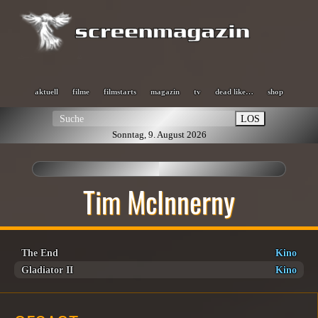
aktuell
filme
filmstarts
magazin
tv
dead like…
shop
LOS
Sonntag, 9. August 2026
Tim McInnerny
The End
Kino
Gladiator II
Kino