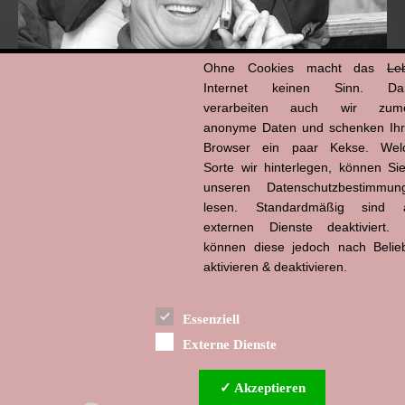
Ohne Cookies macht das
Le
Internet keinen Sinn. Da
verarbeiten auch wir zume
anonyme Daten und schenken Ih
Browser ein paar Kekse. Wel
Hans-Jürgen Tögel
Sorte wir hinterlegen, können Sie
dead like...
(1941–2026)
unseren Datenschutzbestimmun
lesen. Standardmäßig sind a
externen Dienste deaktiviert. 
können diese jedoch nach Belie
aktivieren & deaktivieren.
Essenziell
Externe Dienste
✓ Akzeptieren