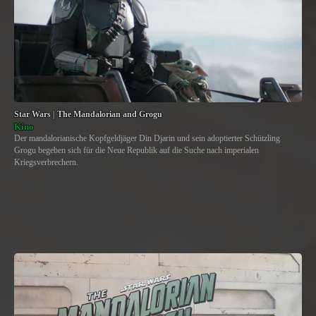
Star Wars | The Mandalorian and Grogu
Kino
Der mandalorianische Kopfgeldjäger Din Djarin und sein adoptierter Schützling
Grogu begeben sich für die Neue Republik auf die Suche nach imperialen
Kriegsverbrechern.