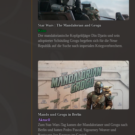
Star Wars | The Mandalorian and Grogu
Kino
Der mandalorianische Kopfgeldjäger Din Djarin und sein
adoptierter Schützling Grogu begeben sich für die Neue
Republik auf die Suche nach imperialen Kriegsverbrechern.
Mando und Grogu in Berlin
Aktuell
Zum Star-Wars-Tag kamen der Mandalorianer und Grogu nach
Berlin und hatten Pedro Pascal, Sigourney Weaver und