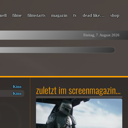
uell
filme
filmstarts
magazin
tv
dead like…
shop
Freitag, 7. August 2026
zuletzt im screenmagazin…
Kino
Kino