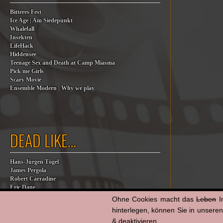
Bitteres Fest
Ice Age | Am Siedepunkt
Whalefall
Insekten
LifeHack
Hiddensee
Teenage Sex and Death at Camp Miasma
Pick me Girls
Scary Movie
Ensemble Modern | Why we play
DEAD LIKE…
Hans-Jürgen Tögel
James Pergola
Robert Carradine
Eric Dane
Jesse Jackson
Ohne Cookies macht das
Leben
I
Billy Steinberg
hinterlegen, können Sie in unsere
Jane Baer
& deaktivieren.
James G. Robinson