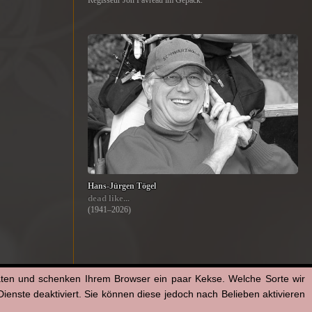
Regisseur Jon Favreau im Gepäck.
Hans-Jürgen Tögel
dead like...
(1941–2026)
aten und schenken Ihrem Browser ein paar Kekse. Welche Sorte wir
enste deaktiviert. Sie können diese jedoch nach Belieben aktivieren