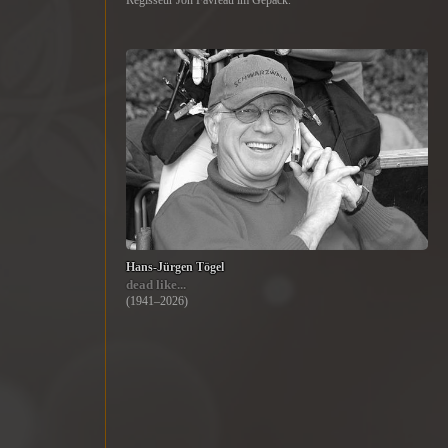
Regisseur Jon Favreau im Gepäck.
Hans-Jürgen Tögel
dead like...
(1941–2026)