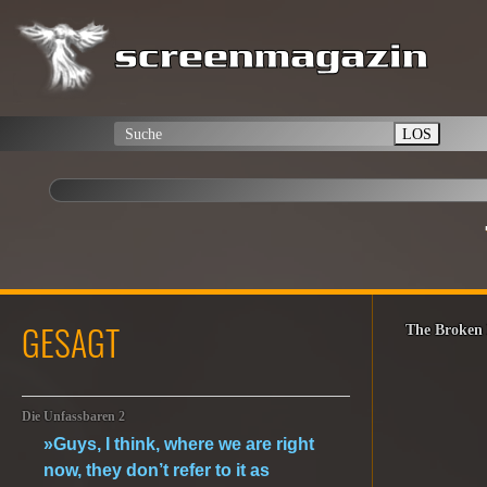
LOS
GESAGT
The Broken 
Die Unfassbaren 2
»Guys, I think, where we are right
now, they don’t refer to it as