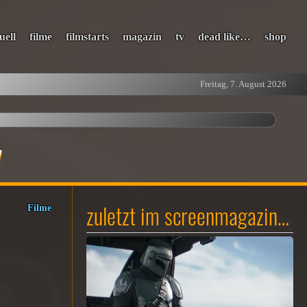
uell
filme
filmstarts
magazin
tv
dead like…
shop
Freitag, 7. August 2026
y
zuletzt im screenmagazin…
Filme