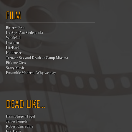
FILM
Bitteres Fest
Ice Age | Am Siedepunkt
Whalefall
Insekten
LifeHack
Hiddensee
Teenage Sex and Death at Camp Miasma
Pick me Girls
Scary Movie
Ensemble Modern | Why we play
DEAD LIKE…
Hans-Jürgen Tögel
James Pergola
Robert Carradine
Eric Dane