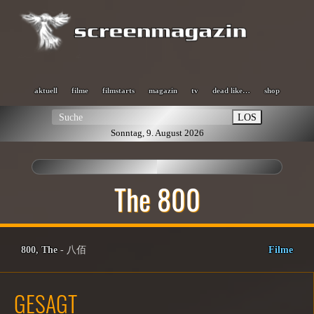
aktuell
filme
filmstarts
magazin
tv
dead like…
shop
LOS
Sonntag, 9. August 2026
The 800
800, The
- 八佰
Filme
GESAGT