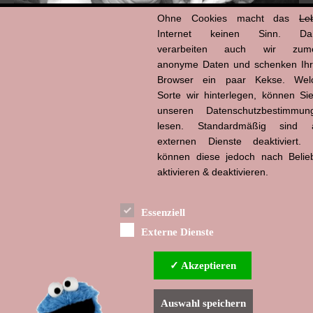
Ohne Cookies macht das
Le
Internet keinen Sinn. Da
verarbeiten auch wir zume
anonyme Daten und schenken Ih
Browser ein paar Kekse. Wel
Hans-Jürgen Tögel
Sorte wir hinterlegen, können Sie
dead like...
(1941–2026)
unseren Datenschutzbestimmun
lesen. Standardmäßig sind a
externen Dienste deaktiviert. 
können diese jedoch nach Belie
aktivieren & deaktivieren.
Essenziell
Externe Dienste
✓ Akzeptieren
Auswahl speichern