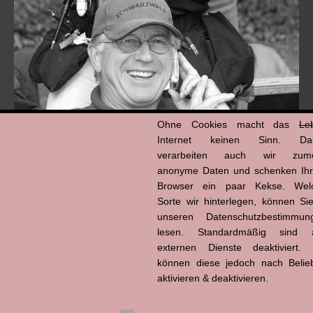
Ohne Cookies macht das
Le
Internet keinen Sinn. Da
verarbeiten auch wir zume
anonyme Daten und schenken Ih
Hans-Jürgen Tögel
Browser ein paar Kekse. Wel
dead like...
Sorte wir hinterlegen, können Sie
(1941–2026)
unseren Datenschutzbestimmun
lesen. Standardmäßig sind a
externen Dienste deaktiviert. 
können diese jedoch nach Belie
aktivieren & deaktivieren.