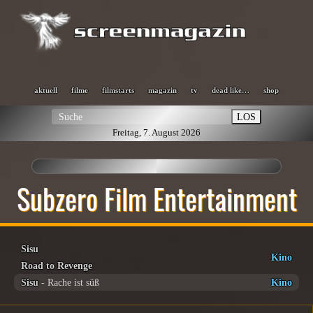
aktuell
filme
filmstarts
magazin
tv
dead like…
shop
LOS
Freitag, 7. August 2026
Subzero Film Entertainment
Sisu
Kino
Road to Revenge
Sisu
- Rache ist süß
Kino