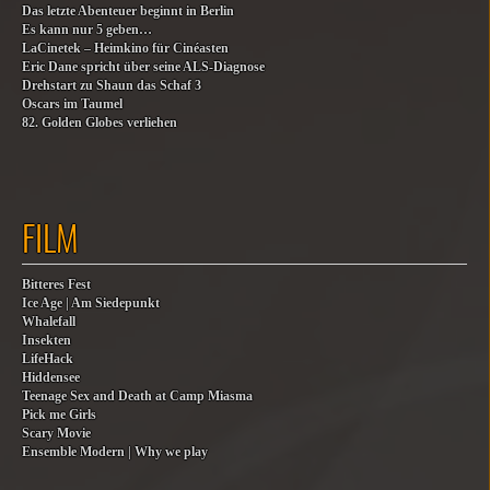
Das letzte Abenteuer beginnt in Berlin
Es kann nur 5 geben…
LaCinetek – Heimkino für Cinéasten
Eric Dane spricht über seine ALS-Diagnose
Drehstart zu Shaun das Schaf 3
Oscars im Taumel
82. Golden Globes verliehen
FILM
Bitteres Fest
Ice Age | Am Siedepunkt
Whalefall
Insekten
LifeHack
Hiddensee
Teenage Sex and Death at Camp Miasma
Pick me Girls
Scary Movie
Ensemble Modern | Why we play