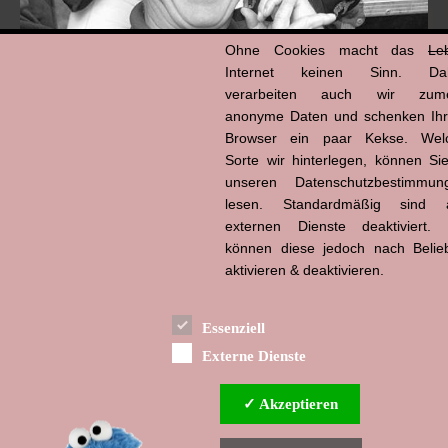
Ohne Cookies macht das
Le
Internet keinen Sinn. Da
verarbeiten auch wir zume
anonyme Daten und schenken Ih
Browser ein paar Kekse. Wel
Hans-Jürgen Tögel
Sorte wir hinterlegen, können Sie
dead like...
(1941–2026)
unseren Datenschutzbestimmun
lesen. Standardmäßig sind a
externen Dienste deaktiviert. 
können diese jedoch nach Belie
aktivieren & deaktivieren.
Essenziell
Externe Dienste
✓ Akzeptieren