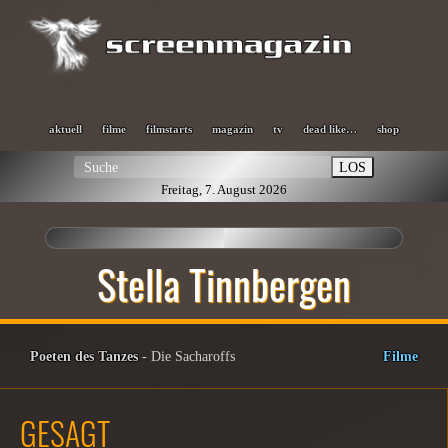
aktuell
filme
filmstarts
magazin
tv
dead like…
shop
LOS
Freitag, 7. August 2026
Stella Tinnbergen
Poeten des Tanzes
- Die Sacharoffs
Filme
GESAGT