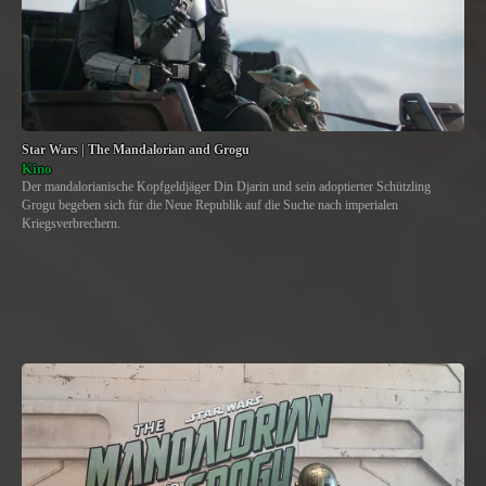
Star Wars | The Mandalorian and Grogu
Kino
Der mandalorianische Kopfgeldjäger Din Djarin und sein adoptierter Schützling
Grogu begeben sich für die Neue Republik auf die Suche nach imperialen
Kriegsverbrechern.