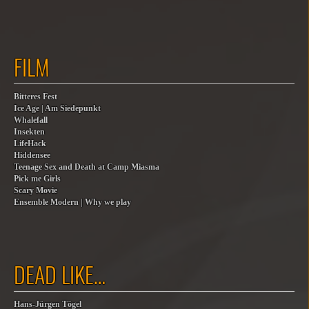
FILM
Bitteres Fest
Ice Age | Am Siedepunkt
Whalefall
Insekten
LifeHack
Hiddensee
Teenage Sex and Death at Camp Miasma
Pick me Girls
Scary Movie
Ensemble Modern | Why we play
DEAD LIKE…
Hans-Jürgen Tögel