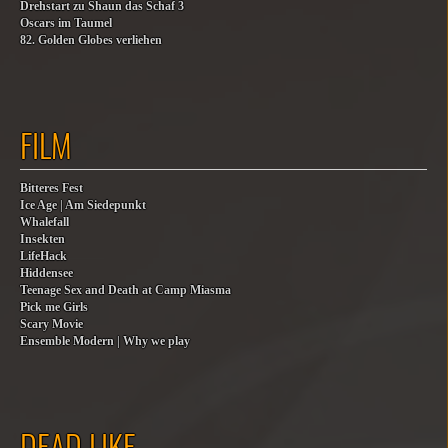
Drehstart zu Shaun das Schaf 3
Oscars im Taumel
82. Golden Globes verliehen
FILM
Bitteres Fest
Ice Age | Am Siedepunkt
Whalefall
Insekten
LifeHack
Hiddensee
Teenage Sex and Death at Camp Miasma
Pick me Girls
Scary Movie
Ensemble Modern | Why we play
DEAD LIKE…