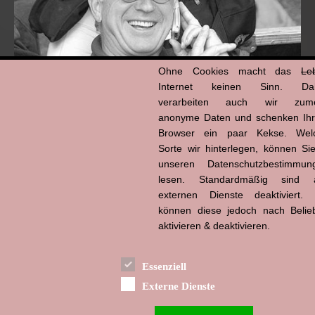
Ohne Cookies macht das
Le
Internet keinen Sinn. Da
verarbeiten auch wir zume
anonyme Daten und schenken Ih
Browser ein paar Kekse. Wel
Hans-Jürgen Tögel
dead like...
Sorte wir hinterlegen, können Sie
(1941–2026)
unseren Datenschutzbestimmun
lesen. Standardmäßig sind a
externen Dienste deaktiviert. 
können diese jedoch nach Belie
aktivieren & deaktivieren.
Essenziell
Externe Dienste