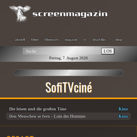
aktuell
filme
filmstarts
magazin
tv
dead like…
shop
LOS
Freitag, 7. August 2026
SofiTVciné
Die leisen und die großen Töne
Kino
Den Menschen so fern
- Loin des Hommes
Kino