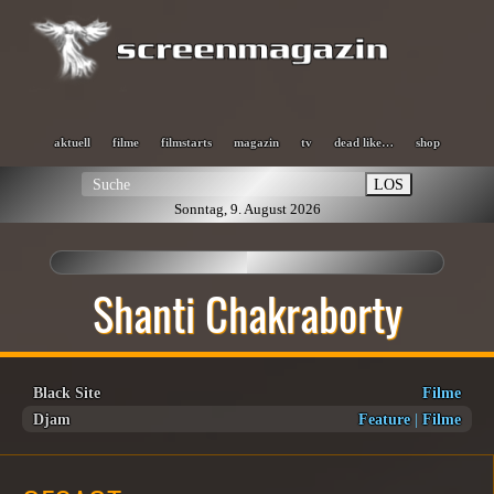
aktuell
filme
filmstarts
magazin
tv
dead like…
shop
LOS
Sonntag, 9. August 2026
Shanti Chakraborty
Black Site
Filme
Djam
Feature
|
Filme