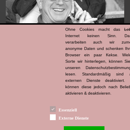
Ohne Cookies macht das
Le
Internet keinen Sinn. Da
verarbeiten auch wir zume
anonyme Daten und schenken Ih
Browser ein paar Kekse. Wel
Hans-Jürgen Tögel
dead like...
Sorte wir hinterlegen, können Sie
(1941–2026)
unseren Datenschutzbestimmun
lesen. Standardmäßig sind a
externen Dienste deaktiviert. 
können diese jedoch nach Belie
aktivieren & deaktivieren.
Essenziell
Externe Dienste