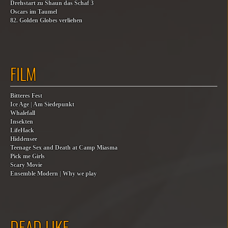
Drehstart zu Shaun das Schaf 3
Oscars im Taumel
82. Golden Globes verliehen
FILM
Bitteres Fest
Ice Age | Am Siedepunkt
Whalefall
Insekten
LifeHack
Hiddensee
Teenage Sex and Death at Camp Miasma
Pick me Girls
Scary Movie
Ensemble Modern | Why we play
DEAD LIKE…