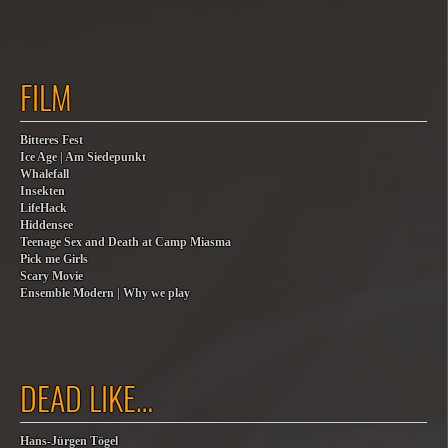
FILM
Bitteres Fest
Ice Age | Am Siedepunkt
Whalefall
Insekten
LifeHack
Hiddensee
Teenage Sex and Death at Camp Miasma
Pick me Girls
Scary Movie
Ensemble Modern | Why we play
DEAD LIKE…
Hans-Jürgen Tögel