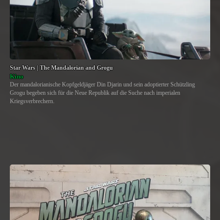
Star Wars | The Mandalorian and Grogu
Kino
Der mandalorianische Kopfgeldjäger Din Djarin und sein adoptierter Schützling
Grogu begeben sich für die Neue Republik auf die Suche nach imperialen
Kriegsverbrechern.