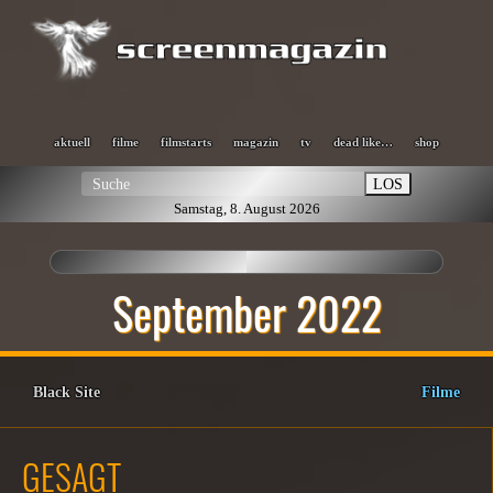
aktuell
filme
filmstarts
magazin
tv
dead like…
shop
LOS
Samstag, 8. August 2026
September 2022
Black Site
Filme
GESAGT