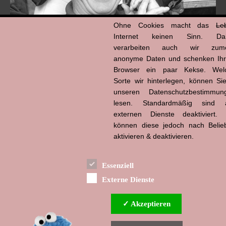
Ohne Cookies macht das
Le
Internet keinen Sinn. Da
verarbeiten auch wir zume
anonyme Daten und schenken Ih
Browser ein paar Kekse. Wel
Hans-Jürgen Tögel
Sorte wir hinterlegen, können Sie
dead like...
(1941–2026)
unseren Datenschutzbestimmun
lesen. Standardmäßig sind a
externen Dienste deaktiviert. 
können diese jedoch nach Belie
aktivieren & deaktivieren.
Essenziell
Externe Dienste
✓ Akzeptieren