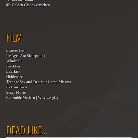
82. Golden Globes verliehen
FILM
Bitteres Fest
Ice Age | Am Siedepunkt
Whalefall
Insekten
LifeHack
Hiddensee
Teenage Sex and Death at Camp Miasma
Pick me Girls
Scary Movie
Ensemble Modern | Why we play
DEAD LIKE…