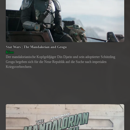
Star Wars | The Mandalorian and Grogu
Kino
Der mandalorianische Kopfgeldjäger Din Djarin und sein adoptierter Schützling
Grogu begeben sich für die Neue Republik auf die Suche nach imperialen
Kriegsverbrechern.