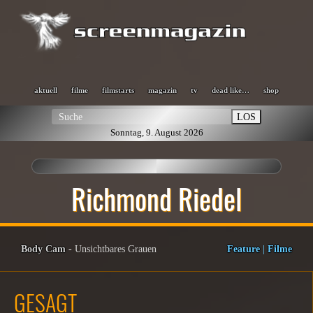
aktuell
filme
filmstarts
magazin
tv
dead like…
shop
LOS
Sonntag, 9. August 2026
Richmond Riedel
Body Cam
- Unsichtbares Grauen
Feature
|
Filme
GESAGT