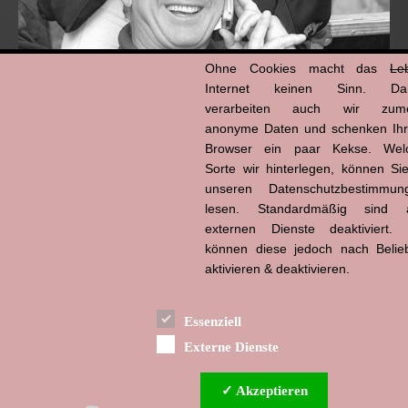
Ohne Cookies macht das
Le
Internet keinen Sinn. Da
verarbeiten auch wir zume
anonyme Daten und schenken Ih
Browser ein paar Kekse. Wel
Hans-Jürgen Tögel
Sorte wir hinterlegen, können Sie
dead like...
(1941–2026)
unseren Datenschutzbestimmun
lesen. Standardmäßig sind a
externen Dienste deaktiviert. 
können diese jedoch nach Belie
aktivieren & deaktivieren.
Essenziell
Externe Dienste
✓ Akzeptieren