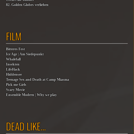
82. Golden Globes verliehen
FILM
Bitteres Fest
Ice Age | Am Siedepunkt
Whalefall
Insekten
LifeHack
Hiddensee
Teenage Sex and Death at Camp Miasma
Pick me Girls
Scary Movie
Ensemble Modern | Why we play
DEAD LIKE…