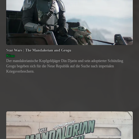
Star Wars | The Mandalorian and Grogu
Kino
Der mandalorianische Kopfgeldjäger Din Djarin und sein adoptierter Schützling
Grogu begeben sich für die Neue Republik auf die Suche nach imperialen
Kriegsverbrechern.