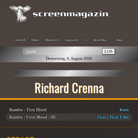
aktuell
filme
filmstarts
magazin
tv
dead like…
shop
LOS
Donnerstag, 6. August 2026
Richard Crenna
Rambo
- First Blood
Kino
Rambo | First Blood
- 05
Zitat
|
Zitat Film