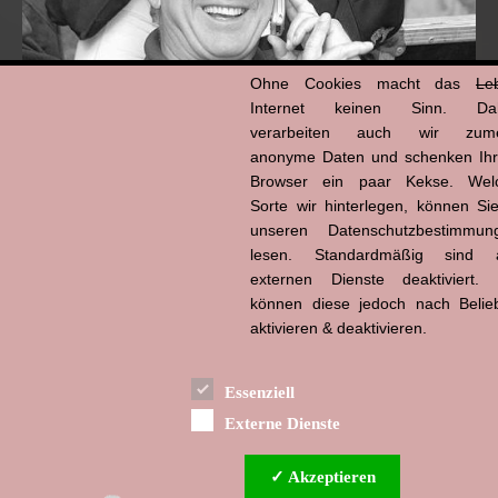
Ohne Cookies macht das
Le
Internet keinen Sinn. Da
verarbeiten auch wir zume
anonyme Daten und schenken Ih
Browser ein paar Kekse. Wel
Hans-Jürgen Tögel
Sorte wir hinterlegen, können Sie
dead like...
(1941–2026)
unseren Datenschutzbestimmun
lesen. Standardmäßig sind a
externen Dienste deaktiviert. 
können diese jedoch nach Belie
aktivieren & deaktivieren.
Essenziell
Externe Dienste
✓ Akzeptieren