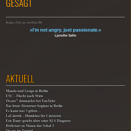
GESAGT
Keine Zeit zu sterben 06
»I’m not angry, just passionate.«
Ljutsifer Safin
AKTUELL
Mando und Grogu in Berlin
ESC – Flucht nach Wien
®
Oscars
demnächst bei YouTube
Das letzte Abenteuer beginnt in Berlin
Es kann nur 5 geben…
LaCinetek – Heimkino für Cinéasten
Eric Dane spricht über seine ALS-Diagnose
Drehstart zu Shaun das Schaf 3
Oscars im Taumel