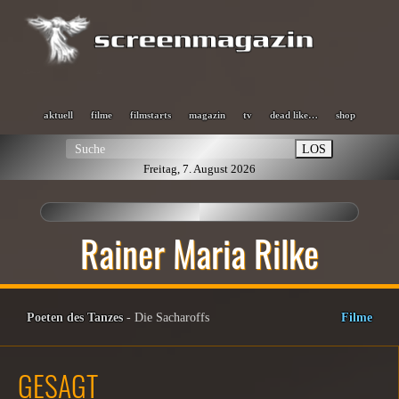
aktuell
filme
filmstarts
magazin
tv
dead like…
shop
LOS
Freitag, 7. August 2026
Rainer Maria Rilke
Poeten des Tanzes
- Die Sacharoffs
Filme
GESAGT