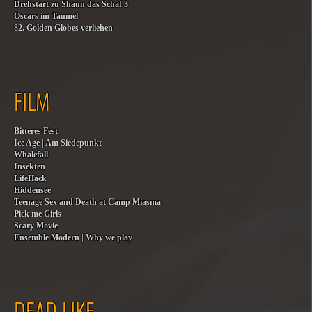
Drehstart zu Shaun das Schaf 3
Oscars im Taumel
82. Golden Globes verliehen
FILM
Bitteres Fest
Ice Age | Am Siedepunkt
Whalefall
Insekten
LifeHack
Hiddensee
Teenage Sex and Death at Camp Miasma
Pick me Girls
Scary Movie
Ensemble Modern | Why we play
DEAD LIKE…