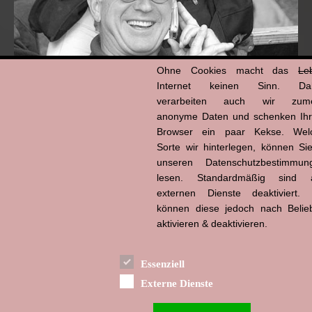
Ohne Cookies macht das
Le
Internet keinen Sinn. Da
verarbeiten auch wir zume
anonyme Daten und schenken Ih
Browser ein paar Kekse. Wel
Hans-Jürgen Tögel
dead like...
Sorte wir hinterlegen, können Sie
(1941–2026)
unseren Datenschutzbestimmun
lesen. Standardmäßig sind a
externen Dienste deaktiviert. 
können diese jedoch nach Belie
aktivieren & deaktivieren.
Essenziell
Externe Dienste