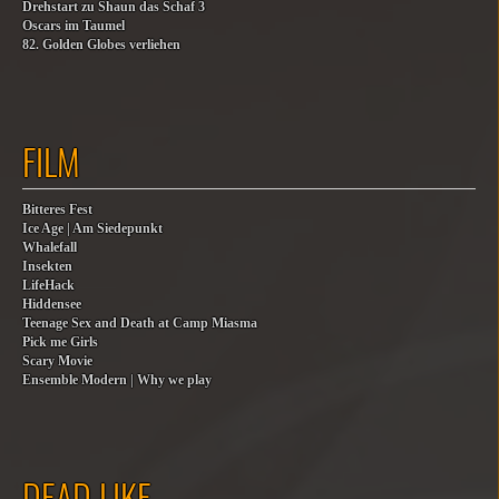
Drehstart zu Shaun das Schaf 3
Oscars im Taumel
82. Golden Globes verliehen
FILM
Bitteres Fest
Ice Age | Am Siedepunkt
Whalefall
Insekten
LifeHack
Hiddensee
Teenage Sex and Death at Camp Miasma
Pick me Girls
Scary Movie
Ensemble Modern | Why we play
DEAD LIKE…