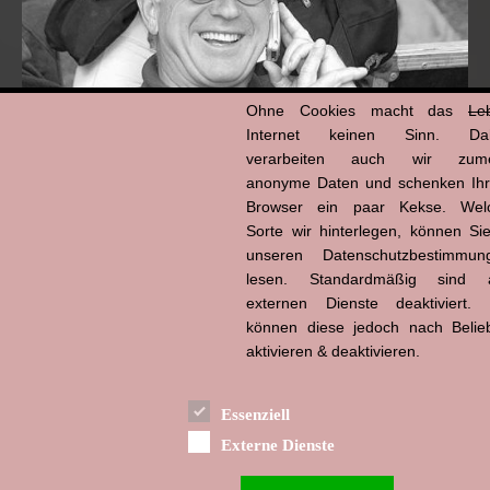
Ohne Cookies macht das
Le
Internet keinen Sinn. Da
verarbeiten auch wir zume
anonyme Daten und schenken Ih
Browser ein paar Kekse. Wel
Hans-Jürgen Tögel
dead like...
Sorte wir hinterlegen, können Sie
(1941–2026)
unseren Datenschutzbestimmun
lesen. Standardmäßig sind a
externen Dienste deaktiviert. 
können diese jedoch nach Belie
aktivieren & deaktivieren.
Essenziell
Externe Dienste