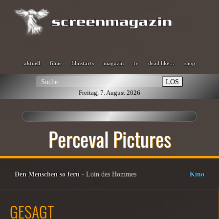
aktuell
filme
filmstarts
magazin
tv
dead like…
shop
LOS
Freitag, 7. August 2026
Perceval Pictures
Den Menschen so fern
- Loin des Hommes
Kino
GESAGT