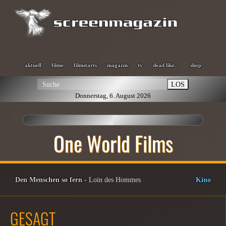
aktuell
filme
filmstarts
magazin
tv
dead like…
shop
LOS
Donnerstag, 6. August 2026
One World Films
Den Menschen so fern
- Loin des Hommes
Kino
GESAGT