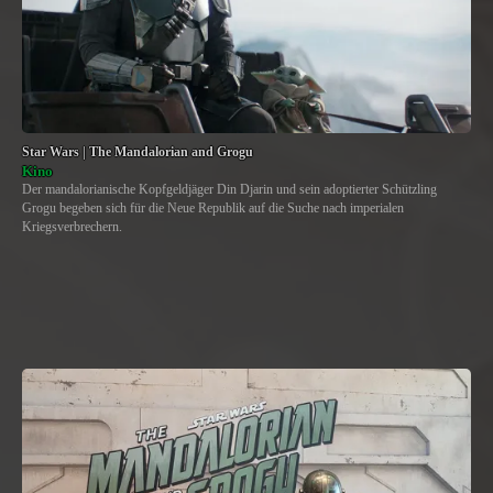
Star Wars | The Mandalorian and Grogu
Kino
Der mandalorianische Kopfgeldjäger Din Djarin und sein adoptierter Schützling
Grogu begeben sich für die Neue Republik auf die Suche nach imperialen
Kriegsverbrechern.