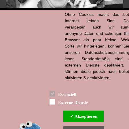
Ohne Cookies macht das
Le
Internet keinen Sinn. Da
verarbeiten auch wir zume
anonyme Daten und schenken Ih
Browser ein paar Kekse. Wel
Hans-Jürgen Tögel
Sorte wir hinterlegen, können Sie
dead like...
(1941–2026)
unseren Datenschutzbestimmun
lesen. Standardmäßig sind a
externen Dienste deaktiviert. 
können diese jedoch nach Belie
aktivieren & deaktivieren.
Essenziell
Externe Dienste
✓ Akzeptieren