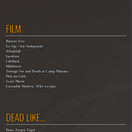
FILM
Bitteres Fest
Ice Age | Am Siedepunkt
Whalefall
Insekten
LifeHack
Hiddensee
Teenage Sex and Death at Camp Miasma
Pick me Girls
Scary Movie
Ensemble Modern | Why we play
DEAD LIKE…
Hans-Jürgen Tögel