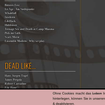
Bitteres Fest
Ice Age | Am Siedepunkt
Whalefall
Insekten
LifeHack
Hiddensee
Teenage Sex and Death at Camp Miasma
Pick me Girls
Scary Movie
Ensemble Modern | Why we play
DEAD LIKE…
Hans-Jürgen Tögel
James Pergola
Robert Carradine
Eric Dane
Jesse Jackson
Ohne Cookies macht das
Leben
I
Billy Steinberg
hinterlegen, können Sie in unsere
Jane Baer
& deaktivieren.
James G. Robinson