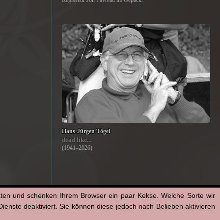
Regisseur Jon Favreau im Gepäck.
Hans-Jürgen Tögel
dead like...
(1941–2026)
aten und schenken Ihrem Browser ein paar Kekse. Welche Sorte wir
enste deaktiviert. Sie können diese jedoch nach Belieben aktivieren