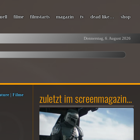
uell
filme
filmstarts
magazin
tv
dead like…
shop
Donnerstag, 6. August 2026
zuletzt im screenmagazin…
ature
|
Filme