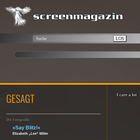
LOS
GESAGT
I care a lot
Die Fotografin
»Say Blitz!«
Elizabeth „Lee“ Miller