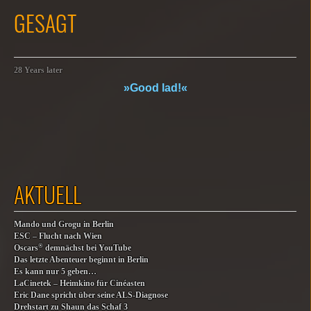
GESAGT
28 Years later
»Good lad!«
AKTUELL
Mando und Grogu in Berlin
ESC – Flucht nach Wien
®
Oscars
demnächst bei YouTube
Das letzte Abenteuer beginnt in Berlin
Es kann nur 5 geben…
LaCinetek – Heimkino für Cinéasten
Eric Dane spricht über seine ALS-Diagnose
Drehstart zu Shaun das Schaf 3