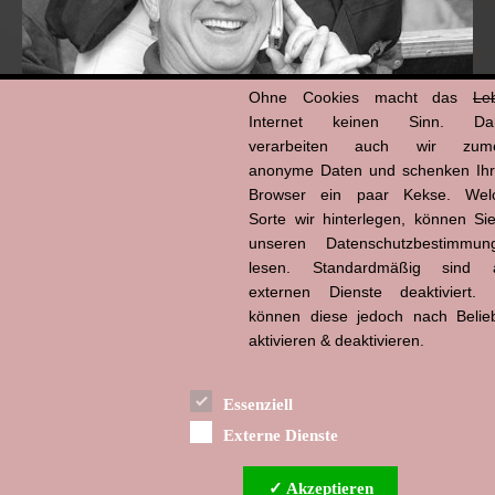
Ohne Cookies macht das
Le
Internet keinen Sinn. Da
verarbeiten auch wir zume
anonyme Daten und schenken Ih
Browser ein paar Kekse. Wel
Hans-Jürgen Tögel
dead like...
Sorte wir hinterlegen, können Sie
(1941–2026)
unseren Datenschutzbestimmun
lesen. Standardmäßig sind a
externen Dienste deaktiviert. 
können diese jedoch nach Belie
aktivieren & deaktivieren.
Essenziell
Externe Dienste
✓ Akzeptieren