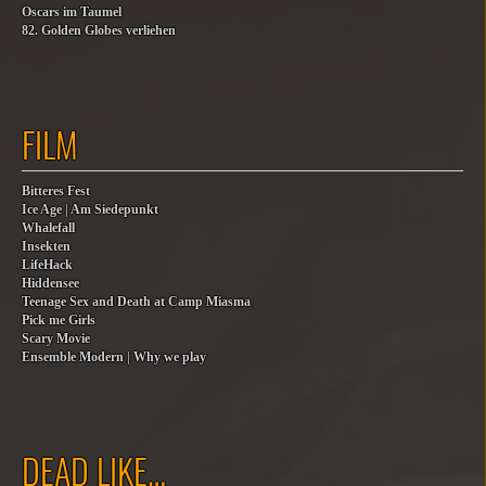
Oscars im Taumel
82. Golden Globes verliehen
FILM
Bitteres Fest
Ice Age | Am Siedepunkt
Whalefall
Insekten
LifeHack
Hiddensee
Teenage Sex and Death at Camp Miasma
Pick me Girls
Scary Movie
Ensemble Modern | Why we play
DEAD LIKE…