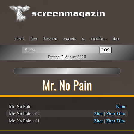
aktuell
filme
filmstarts
magazin
tv
dead like…
shop
LOS
Freitag, 7. August 2026
Mr. No Pain
Mr. No Pain
Kino
Mr. No Pain
- 02
Zitat
|
Zitat Film
Mr. No Pain
- 01
Zitat
|
Zitat Film