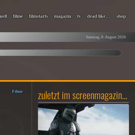
uell
filme
filmstarts
magazin
tv
dead like…
shop
Samstag, 8. August 2026
zuletzt im screenmagazin…
Filme