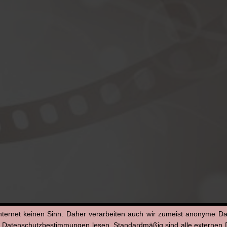
nternet keinen Sinn. Daher verarbeiten auch wir zumeist anonyme D
n Datenschutzbestimmungen lesen. Standardmäßig sind alle externen Di