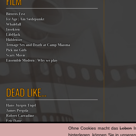
FILM
Bitteres Fest
Ice Age | Am Siedepunkt
Whalefall
Insekten
LifeHack
Hiddensee
Teenage Sex and Death at Camp Miasma
Pick me Girls
Scary Movie
Ensemble Modern | Why we play
DEAD LIKE…
Hans-Jürgen Tögel
James Pergola
Robert Carradine
Eric Dane
Jesse Jackson
Ohne Cookies macht das
Leben
I
Billy Steinberg
hinterlegen, können Sie in unsere