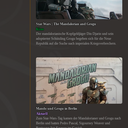
Star Wars | The Mandalorian and Grogu
Kino
Der mandalorianische Kopfgeldjäger Din Djarin und sein
adoptierter Schützling Grogu begeben sich für die Neue
Republik auf die Suche nach imperialen Kriegsverbrechern.
Mando und Grogu in Berlin
Aktuell
Zum Star-Wars-Tag kamen der Mandalorianer und Grogu nach
Berlin und hatten Pedro Pascal, Sigourney Weaver und