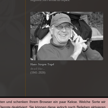
Regisseur Jon Favreau im Gepäck.
Hans-Jürgen Tögel
dead like...
(1941–2026)
aten und schenken Ihrem Browser ein paar Kekse. Welche Sorte wir
enste deaktiviert. Sie können diese jedoch nach Belieben aktivieren