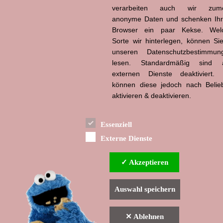
verarbeiten auch wir zume
anonyme Daten und schenken Ih
Hans-Jürgen Tögel
Browser ein paar Kekse. Wel
dead like...
(1941–2026)
Sorte wir hinterlegen, können Sie
unseren Datenschutzbestimmun
lesen. Standardmäßig sind a
externen Dienste deaktiviert. 
können diese jedoch nach Belie
aktivieren & deaktivieren.
Essenziell
Externe Dienste
✓ Akzeptieren
Auswahl speichern
✕ Ablehnen
▲ nach oben
Indexverzeichnis
Impressum & Datenschutzerklärung