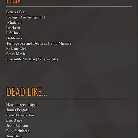
Bitteres Fest
Ice Age | Am Siedepunkt
Whalefall
Insekten
LifeHack
Hiddensee
Teenage Sex and Death at Camp Miasma
Pick me Girls
Scary Movie
Ensemble Modern | Why we play
DEAD LIKE…
Hans-Jürgen Tögel
James Pergola
Robert Carradine
Eric Dane
Jesse Jackson
Billy Steinberg
Jane Baer