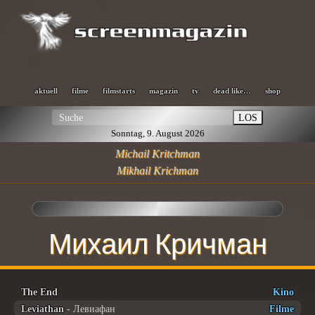
aktuell
filme
filmstarts
magazin
tv
dead like…
shop
LOS
Sonntag, 9. August 2026
Michail Kritchman
Mikhail Krichman
Михаил Кричман
The End
Kino
Leviathan
- Левиафан
Filme