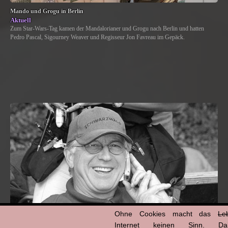
Mando und Grogu in Berlin
Aktuell
Zum Star-Wars-Tag kamen der Mandalorianer und Grogu nach Berlin und hatten
Pedro Pascal, Sigourney Weaver und Regisseur Jon Favreau im Gepäck.
Ohne Cookies macht das
Le
Internet keinen Sinn. Da