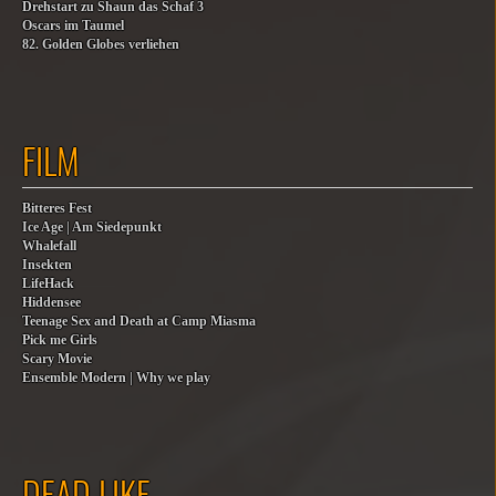
Drehstart zu Shaun das Schaf 3
Oscars im Taumel
82. Golden Globes verliehen
FILM
Bitteres Fest
Ice Age | Am Siedepunkt
Whalefall
Insekten
LifeHack
Hiddensee
Teenage Sex and Death at Camp Miasma
Pick me Girls
Scary Movie
Ensemble Modern | Why we play
DEAD LIKE…