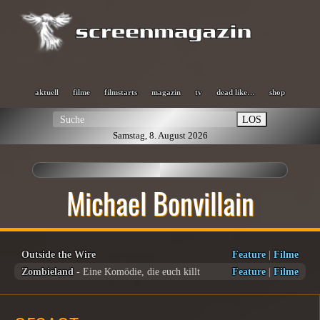
aktuell
filme
filmstarts
magazin
tv
dead like…
shop
LOS
Samstag, 8. August 2026
Michael Bonvillain
Outside the Wire
Feature
|
Filme
Zombieland
- Eine Komödie, die euch killt
Feature
|
Filme