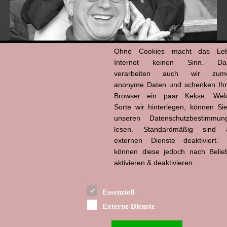
Ohne Cookies macht das
Le
Internet keinen Sinn. Da
verarbeiten auch wir zume
anonyme Daten und schenken Ih
Browser ein paar Kekse. Wel
Hans-Jürgen Tögel
dead like...
Sorte wir hinterlegen, können Sie
(1941–2026)
unseren Datenschutzbestimmun
lesen. Standardmäßig sind a
externen Dienste deaktiviert. 
können diese jedoch nach Belie
aktivieren & deaktivieren.
Essenziell
Externe Dienste