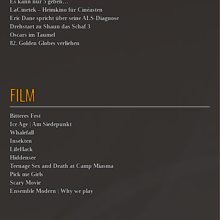
Es kann nur 5 geben…
LaCinetek – Heimkino für Cinéasten
Eric Dane spricht über seine ALS-Diagnose
Drehstart zu Shaun das Schaf 3
Oscars im Taumel
82. Golden Globes verliehen
FILM
Bitteres Fest
Ice Age | Am Siedepunkt
Whalefall
Insekten
LifeHack
Hiddensee
Teenage Sex and Death at Camp Miasma
Pick me Girls
Scary Movie
Ensemble Modern | Why we play