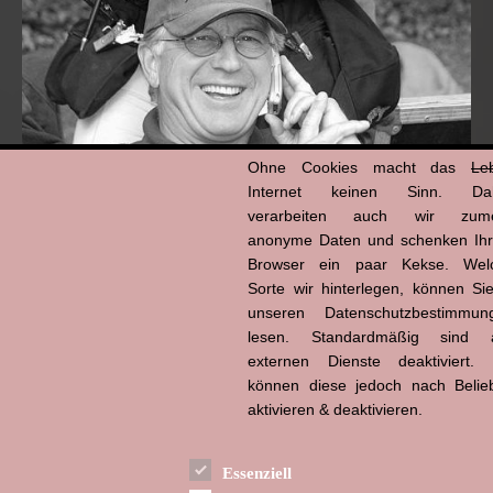
Ohne Cookies macht das
Le
Internet keinen Sinn. Da
verarbeiten auch wir zume
anonyme Daten und schenken Ih
Browser ein paar Kekse. Wel
Hans-Jürgen Tögel
dead like...
Sorte wir hinterlegen, können Sie
(1941–2026)
unseren Datenschutzbestimmun
lesen. Standardmäßig sind a
externen Dienste deaktiviert. 
können diese jedoch nach Belie
aktivieren & deaktivieren.
Essenziell