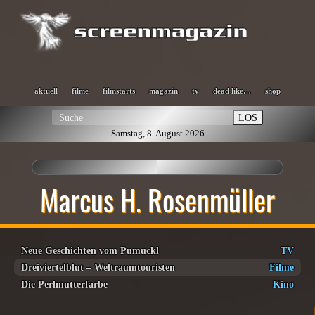
aktuell
filme
filmstarts
magazin
tv
dead like…
shop
LOS
Samstag, 8. August 2026
Marcus H. Rosenmüller
Neue Geschichten vom Pumuckl
TV
Dreiviertelblut – Weltraumtouristen
Filme
Die Perlmutterfarbe
Kino