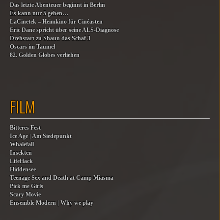
Das letzte Abenteuer beginnt in Berlin
Es kann nur 5 geben…
LaCinetek – Heimkino für Cinéasten
Eric Dane spricht über seine ALS-Diagnose
Drehstart zu Shaun das Schaf 3
Oscars im Taumel
82. Golden Globes verliehen
FILM
Bitteres Fest
Ice Age | Am Siedepunkt
Whalefall
Insekten
LifeHack
Hiddensee
Teenage Sex and Death at Camp Miasma
Pick me Girls
Scary Movie
Ensemble Modern | Why we play