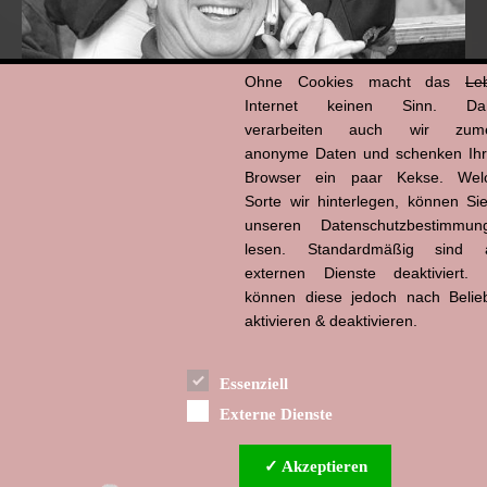
Ohne Cookies macht das
Le
Internet keinen Sinn. Da
verarbeiten auch wir zume
anonyme Daten und schenken Ih
Browser ein paar Kekse. Wel
Hans-Jürgen Tögel
Sorte wir hinterlegen, können Sie
dead like...
(1941–2026)
unseren Datenschutzbestimmun
lesen. Standardmäßig sind a
externen Dienste deaktiviert. 
können diese jedoch nach Belie
aktivieren & deaktivieren.
Essenziell
Externe Dienste
✓ Akzeptieren