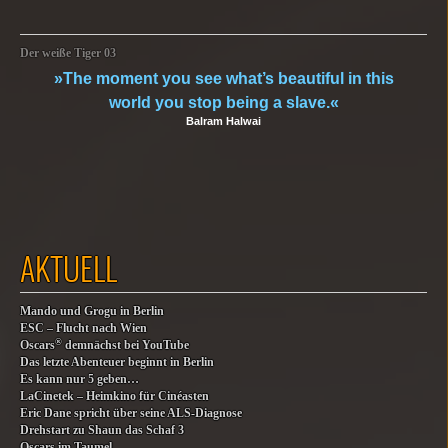
Der weiße Tiger 03
»The moment you see what’s beautiful in this
world you stop being a slave.«
Balram Halwai
AKTUELL
Mando und Grogu in Berlin
ESC – Flucht nach Wien
®
Oscars
demnächst bei YouTube
Das letzte Abenteuer beginnt in Berlin
Es kann nur 5 geben…
LaCinetek – Heimkino für Cinéasten
Eric Dane spricht über seine ALS-Diagnose
Drehstart zu Shaun das Schaf 3
Oscars im Taumel