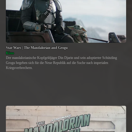
Star Wars | The Mandalorian and Grogu
Kino
Der mandalorianische Kopfgeldjäger Din Djarin und sein adoptierter Schützling
Grogu begeben sich für die Neue Republik auf die Suche nach imperialen
Kriegsverbrechern.