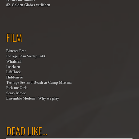
82. Golden Globes verliehen
FILM
Bitteres Fest
Ice Age | Am Siedepunkt
Whalefall
Insekten
LifeHack
Hiddensee
Teenage Sex and Death at Camp Miasma
Pick me Girls
Scary Movie
Ensemble Modern | Why we play
DEAD LIKE…