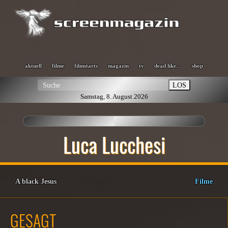
aktuell
filme
filmstarts
magazin
tv
dead like…
shop
LOS
Samstag, 8. August 2026
Luca Lucchesi
A black Jesus
Filme
GESAGT