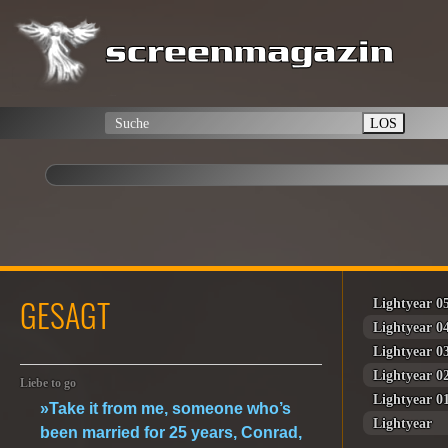
LOS
GESAGT
Lightyear 0
Lightyear 0
Lightyear 0
Lightyear 0
Liebe to go
Lightyear 0
»Take it from me, someone who’s
Lightyear
been married for 25 years, Conrad,