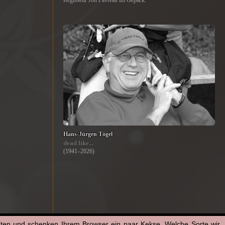
Regisseur Jon Favreau im Gepäck.
Hans-Jürgen Tögel
dead like...
(1941–2026)
aten und schenken Ihrem Browser ein paar Kekse. Welche Sorte wir