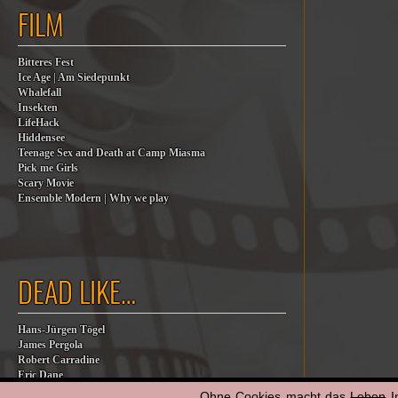
FILM
Bitteres Fest
Ice Age | Am Siedepunkt
Whalefall
Insekten
LifeHack
Hiddensee
Teenage Sex and Death at Camp Miasma
Pick me Girls
Scary Movie
Ensemble Modern | Why we play
DEAD LIKE…
Hans-Jürgen Tögel
James Pergola
Robert Carradine
Eric Dane
Jesse Jackson
Ohne Cookies macht das
Leben
I