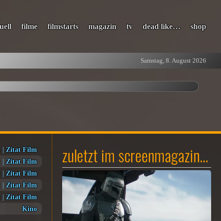
uell
filme
filmstarts
magazin
tv
dead like…
shop
Samstag, 8. August 2026
zuletzt im screenmagazin…
t
|
Zitat Film
t
|
Zitat Film
t
|
Zitat Film
t
|
Zitat Film
t
|
Zitat Film
Kino