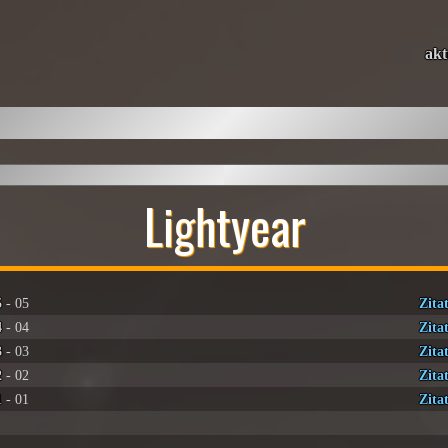
akt
Lightyear
5
- 05
Zita
4
- 04
Zita
3
- 03
Zita
2
- 02
Zita
1
- 01
Zita