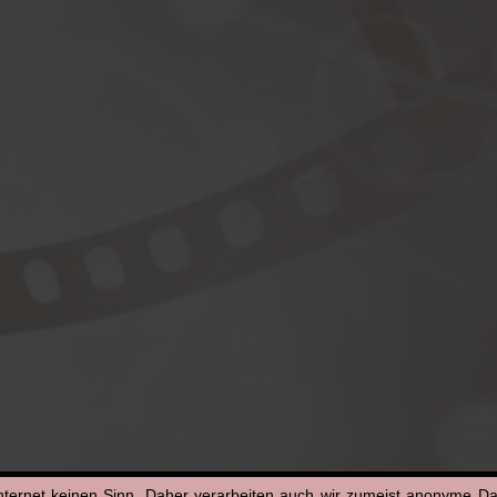
nternet keinen Sinn. Daher verarbeiten auch wir zumeist anonyme D