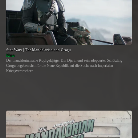
Star Wars | The Mandalorian and Grogu
Kino
Der mandalorianische Kopfgeldjäger Din Djarin und sein adoptierter Schützling
Grogu begeben sich für die Neue Republik auf die Suche nach imperialen
Kriegsverbrechern.