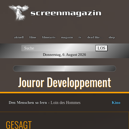
aktuell
filme
filmstarts
magazin
tv
dead like…
shop
LOS
Donnerstag, 6. August 2026
Jouror Developpement
Den Menschen so fern
- Loin des Hommes
Kino
GESAGT