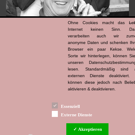
Ohne Cookies macht das
Le
Internet keinen Sinn. Da
verarbeiten auch wir zume
anonyme Daten und schenken Ih
Browser ein paar Kekse. Wel
Hans-Jürgen Tögel
Sorte wir hinterlegen, können Sie
dead like...
(1941–2026)
unseren Datenschutzbestimmun
lesen. Standardmäßig sind a
externen Dienste deaktiviert. 
können diese jedoch nach Belie
aktivieren & deaktivieren.
Essenziell
Externe Dienste
✓ Akzeptieren