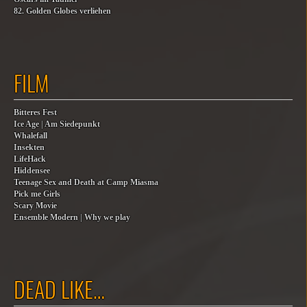
82. Golden Globes verliehen
FILM
Bitteres Fest
Ice Age | Am Siedepunkt
Whalefall
Insekten
LifeHack
Hiddensee
Teenage Sex and Death at Camp Miasma
Pick me Girls
Scary Movie
Ensemble Modern | Why we play
DEAD LIKE…