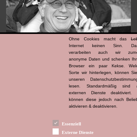
Ohne Cookies macht das
Le
Internet keinen Sinn. Da
verarbeiten auch wir zume
anonyme Daten und schenken Ih
Browser ein paar Kekse. Wel
Hans-Jürgen Tögel
dead like...
Sorte wir hinterlegen, können Sie
(1941–2026)
unseren Datenschutzbestimmun
lesen. Standardmäßig sind a
externen Dienste deaktiviert. 
können diese jedoch nach Belie
aktivieren & deaktivieren.
Essenziell
Externe Dienste