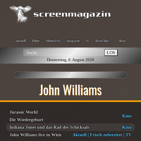
aktuell
filme
filmstarts
magazin
tv
dead like…
shop
LOS
Donnerstag, 6. August 2026
John Williams
Jurassic World
Kino
Die Wiedergeburt
Indiana Jones und das Rad des Schicksals
Kino
John Williams live in Wien
Aktuell
|
Frisch zubereitet
|
TV