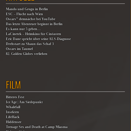
Mando und Grogu in Berlin
ESC – Flucht nach Wien
®
Oscars
demnächst bei YouTube
Das letzte Abenteuer beginnt in Berlin
Es kann nur 5 geben…
LaCinetek – Heimkino für Cinéasten
Eric Dane spricht über seine ALS-Diagnose
Drehstart zu Shaun das Schaf 3
Oscars im Taumel
82. Golden Globes verliehen
FILM
Bitteres Fest
Ice Age | Am Siedepunkt
Whalefall
Insekten
LifeHack
Hiddensee
Teenage Sex and Death at Camp Miasma