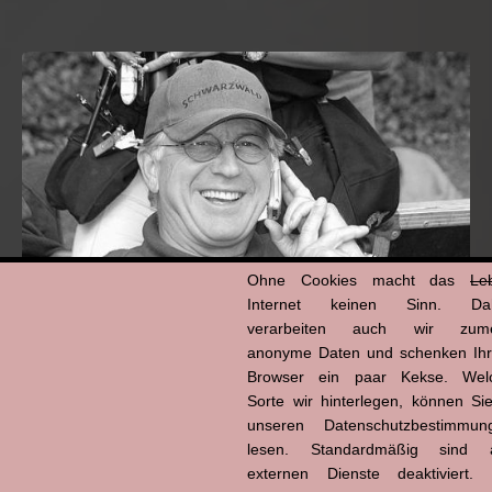
Ohne Cookies macht das
Le
Internet keinen Sinn. Da
verarbeiten auch wir zume
anonyme Daten und schenken Ih
Hans-Jürgen Tögel
Browser ein paar Kekse. Wel
dead like...
Sorte wir hinterlegen, können Sie
(1941–2026)
unseren Datenschutzbestimmun
lesen. Standardmäßig sind a
externen Dienste deaktiviert. 