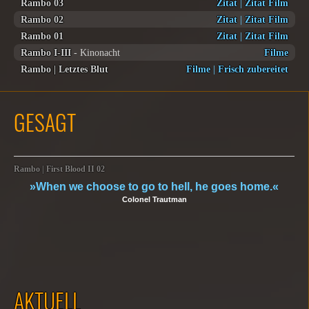
Rambo 03
Zitat
|
Zitat Film
Rambo 02
Zitat
|
Zitat Film
Rambo 01
Zitat
|
Zitat Film
Rambo I-III
- Kinonacht
Filme
Rambo | Letztes Blut
Filme
|
Frisch zubereitet
GESAGT
Rambo | First Blood II 02
»When we choose to go to hell, he goes home.«
Colonel Trautman
AKTUELL