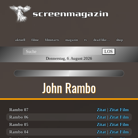
aktuell
filme
filmstarts
magazin
tv
dead like…
shop
LOS
Donnerstag, 6. August 2026
John Rambo
Rambo 07
Zitat
|
Zitat Film
Rambo 06
Zitat
|
Zitat Film
Rambo 05
Zitat
|
Zitat Film
Rambo 04
Zitat
|
Zitat Film