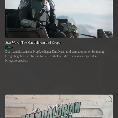
Star Wars | The Mandalorian and Grogu
Kino
Der mandalorianische Kopfgeldjäger Din Djarin und sein adoptierter Schützling
Grogu begeben sich für die Neue Republik auf die Suche nach imperialen
Kriegsverbrechern.