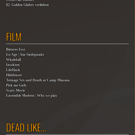
82. Golden Globes verliehen
FILM
Bitteres Fest
Ice Age | Am Siedepunkt
Whalefall
Insekten
LifeHack
Hiddensee
Teenage Sex and Death at Camp Miasma
Pick me Girls
Scary Movie
Ensemble Modern | Why we play
DEAD LIKE…