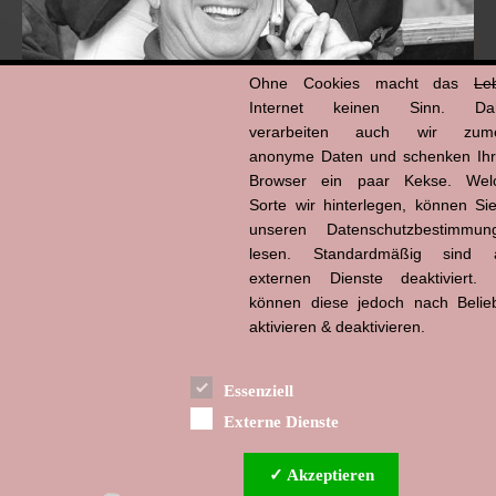
Ohne Cookies macht das
Le
Internet keinen Sinn. Da
verarbeiten auch wir zume
anonyme Daten und schenken Ih
Browser ein paar Kekse. Wel
Hans-Jürgen Tögel
Sorte wir hinterlegen, können Sie
dead like...
(1941–2026)
unseren Datenschutzbestimmun
lesen. Standardmäßig sind a
externen Dienste deaktiviert. 
können diese jedoch nach Belie
aktivieren & deaktivieren.
Essenziell
Externe Dienste
✓ Akzeptieren