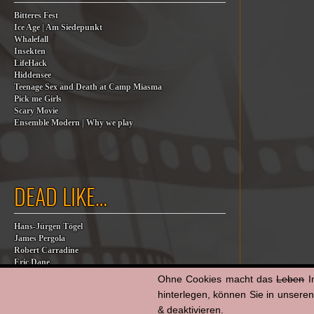
Bitteres Fest
Ice Age | Am Siedepunkt
Whalefall
Insekten
LifeHack
Hiddensee
Teenage Sex and Death at Camp Miasma
Pick me Girls
Scary Movie
Ensemble Modern | Why we play
DEAD LIKE…
Hans-Jürgen Tögel
James Pergola
Robert Carradine
Eric Dane
Jesse Jackson
Ohne Cookies macht das
Leben
I
Billy Steinberg
hinterlegen, können Sie in unsere
Jane Baer
& deaktivieren.
James G. Robinson