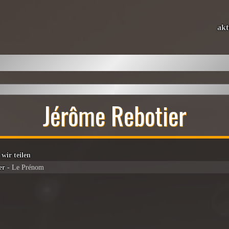
akt
Jérôme Rebotier
 wir teilen
er
- Le Prénom