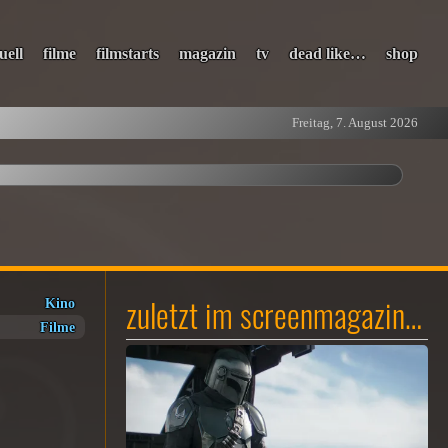
uell
filme
filmstarts
magazin
tv
dead like…
shop
Freitag, 7. August 2026
zuletzt im screenmagazin…
Kino
Filme