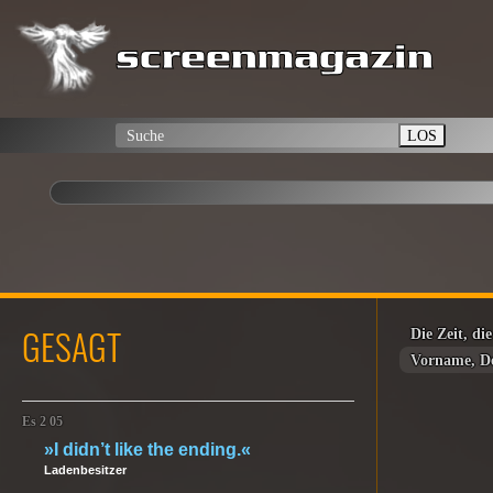
LOS
GESAGT
Die Zeit, die
Vorname, D
Es 2 05
»I didn’t like the ending.«
Ladenbesitzer