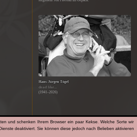
Regisseur Jon Favreau im Gepäck.
Hans-Jürgen Tögel
dead like...
(1941–2026)
aten und schenken Ihrem Browser ein paar Kekse. Welche Sorte wir
enste deaktiviert. Sie können diese jedoch nach Belieben aktivieren