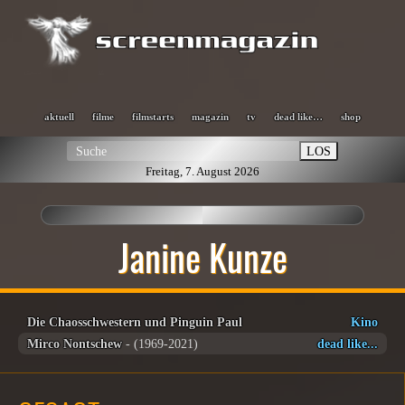
aktuell
filme
filmstarts
magazin
tv
dead like…
shop
LOS
Freitag, 7. August 2026
Janine Kunze
Die Chaosschwestern und Pinguin Paul
Kino
Mirco Nontschew
- (1969-2021)
dead like...