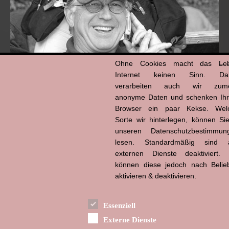
Ohne Cookies macht das
Le
Internet keinen Sinn. Da
verarbeiten auch wir zume
anonyme Daten und schenken Ih
Browser ein paar Kekse. Wel
Hans-Jürgen Tögel
dead like...
Sorte wir hinterlegen, können Sie
(1941–2026)
unseren Datenschutzbestimmun
lesen. Standardmäßig sind a
externen Dienste deaktiviert. 
können diese jedoch nach Belie
aktivieren & deaktivieren.
Essenziell
Externe Dienste